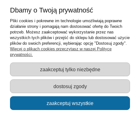
Informacje o sklepie
Dbamy o Twoją prywatność
Sklep z zabawkami Łódź :: Hurownia zabawek :: Zabawki
Pliki cookies i pokrewne im technologie umożliwiają poprawne
edukacyjne :: Zestawy artystyczne :: Zabawki :: samochody Welly
działanie strony i pomagają nam dostosować ofertę do Twoich
:: Zabawkownia :: zabawki dla dzieci :: Lalki :: Klocki :: Artykuły
potrzeb. Możesz zaakceptować wykorzystanie przez nas
szkolne ::
wszystkich tych plików i przejść do sklepu lub dostosować użycie
plików do swoich preferencji, wybierając opcję "Dostosuj zgody".
Więcej o plikach cookies przeczytasz w naszej Polityce
prywatności.
zaakceptuj tylko niezbędne
pokaż pełną wersję strony
Sklep internetowy Shoper.pl
dostosuj zgody
zaakceptuj wszystkie