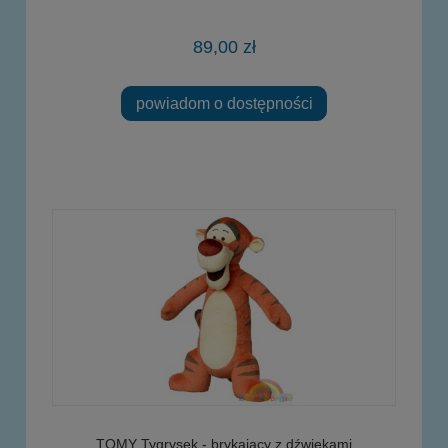
89,00 zł
powiadom o dostępności
TOMY Tygrysek - brykający z dźwiękami