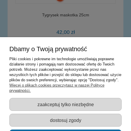
Tygrysek maskotka 25cm
42,00 zł
Dbamy o Twoją prywatność
powiadom o dostępności
Pliki cookies i pokrewne im technologie umożliwiają poprawne
działanie strony i pomagają nam dostosować ofertę do Twoich
potrzeb. Możesz zaakceptować wykorzystanie przez nas
Warunki zakupów
wszystkich tych plików i przejść do sklepu lub dostosować użycie
plików do swoich preferencji, wybierając opcję "Dostosuj zgody".
Moje konto
Więcej o plikach cookies przeczytasz w naszej Polityce
prywatności.
Informacje o sklepie
zaakceptuj tylko niezbędne
Sklep z zabawkami Łódź :: Hurownia zabawek :: Zabawki
edukacyjne :: Zestawy artystyczne :: Zabawki :: samochody Welly
:: Zabawkownia :: zabawki dla dzieci :: Lalki :: Klocki :: Artykuły
dostosuj zgody
szkolne ::