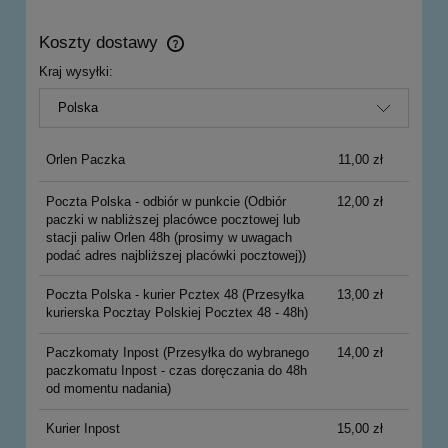
Koszty dostawy
Cena nie zawiera ewentualnych kosztów płatności
Kraj wysyłki:
Orlen Paczka
11,00 zł
Poczta Polska - odbiór w punkcie
(Odbiór
12,00 zł
paczki w nabliższej placówce pocztowej lub
stacji paliw Orlen 48h (prosimy w uwagach
podać adres najbliższej placówki pocztowej))
Poczta Polska - kurier Pcztex 48
(Przesyłka
13,00 zł
kurierska Pocztay Polskiej Pocztex 48 - 48h)
Paczkomaty Inpost
(Przesyłka do wybranego
14,00 zł
paczkomatu Inpost - czas doręczania do 48h
od momentu nadania)
Kurier Inpost
15,00 zł