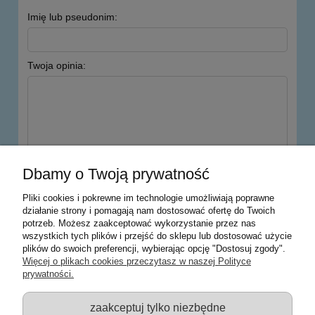
Imię lub pseudonim:
Twoja opinia:
wyślij
Dbamy o Twoją prywatność
Pliki cookies i pokrewne im technologie umożliwiają poprawne
działanie strony i pomagają nam dostosować ofertę do Twoich
potrzeb. Możesz zaakceptować wykorzystanie przez nas
Warunki zakupów
wszystkich tych plików i przejść do sklepu lub dostosować użycie
plików do swoich preferencji, wybierając opcję "Dostosuj zgody".
Moje konto
Więcej o plikach cookies przeczytasz w naszej Polityce
prywatności.
Informacje o sklepie
zaakceptuj tylko niezbędne