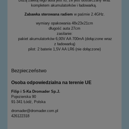
Dużą zaletą tego auta jest to, że jest dostarczany wraz
kompletem akumulatorków i ładowarką.
Zabawka sterowana radiem
w paśmie 2.4GHz.
wymiary opakowania 48x23x21cm
długość auta 27cm
zasilanie:
pakiet akumulatorków 6,00V AA 700mA (dołączone wraz
z ładowarką)
pilot: 2 baterie 1,5V AA LR6 (nie dołączone)
Bezpieczeństwo
Osoba odpowiedzialna na terenie UE
Filip i S-Ka Dromader Sp.J.
Pojezierska 90
91-341 Łódź, Polska
dromader@dromader.com.pl
426122318