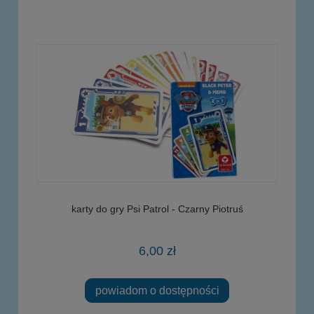
karty do gry Psi Patrol - Czarny Piotruś
6,00 zł
powiadom o dostępności