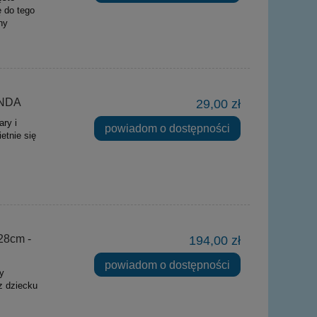
ę do tego
ny
ANDA
29,00 zł
ry i
powiadom o dostępności
etnie się
28cm -
194,00 zł
powiadom o dostępności
y
z dziecku