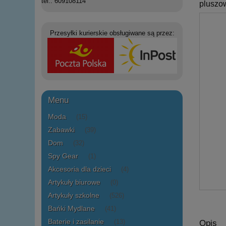
tel.: 609108114
pluszo
Przesyłki kurierskie obsługiwane są przez:
Menu
Moda
(15)
Zabawki
(39)
Dom
(32)
Spy Gear
(1)
Akcesoria dla dzieci
(4)
Artykuły biurowe
(0)
Artykuły szkolne
(526)
Bańki Mydlane
(41)
Baterie i zasilanie
(13)
Opis