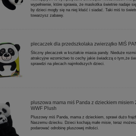
wypełnienie, które sprawia, że maskotka świetnie nadaje si
by dzieci mogły się na niej kłaść i siadać. Taki miś to świet
towarzysz zabawy.
plecaczek dla przedszkolaka zwierzątko MIŚ P
Śliczny plecaczek w kształcie miasia pandy. Nieduże rozmia
atrakcyjne wzornictwo to cechy jakie świadczą o tym,że świ
sprawdzi na plecach najmłodszych dzieci.
pluszowa mama miś Panda z dzieckiem misiem 
WWF Plush
Pluszowy miś Panda, mama z dzieckiem, sprawi dużo frajd
Naszemu dziecku. Dzieci kochają małe misie, teraz możes
podarować odrobinę pluszowej miłości.