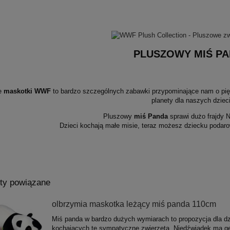
PLUSZOWY MIŚ P
e
maskotki WWF
to bardzo szczególnych zabawki przypominające nam o piękn
planety dla naszych dzieci
Pluszowy
miś Panda
sprawi dużo frajdy
Dzieci kochają małe misie, teraz możesz dziecku podaro
ty powiązane
olbrzymia maskotka leżący miś panda 110cm
Miś panda w bardzo dużych wymiarach to propozycja dla dz
kochających te sympatyczne zwierzęta. Niedźwiadek ma g