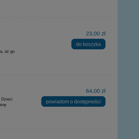
23,00 zł
do koszyka
a, aż go
64,00 zł
 Dzieci
powiadom o dostępności
binę