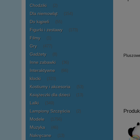
Chodziki
(2)
Dla niemowląt
(154)
Do kąpieli
(55)
Figurki i zestawy
(173)
Filmy
(1)
Gry
(477)
Gadżety
(8)
Pluszow
Inne zabawki
(36)
Interaktywne
(66)
klocki
(323)
Kostiumy i akcesoria
(53)
Książeczki dla dzieci
(13)
Lalki
(349)
Produk
Lampiony Szczęścia
(2)
Modele
(1756)
Muzyka
(46)
Nakręcane
(13)