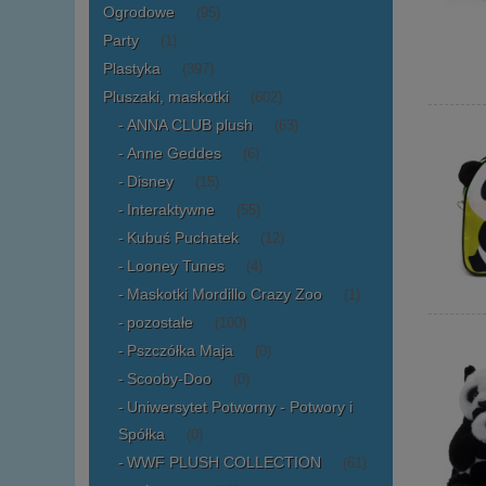
Ogrodowe
(95)
Party
(1)
Plastyka
(397)
Pluszaki, maskotki
(602)
ANNA CLUB plush
(63)
Anne Geddes
(6)
Disney
(15)
Interaktywne
(55)
Kubuś Puchatek
(12)
Looney Tunes
(4)
Maskotki Mordillo Crazy Zoo
(1)
pozostałe
(100)
Pszczółka Maja
(0)
Scooby-Doo
(0)
Uniwersytet Potworny - Potwory i
Spółka
(0)
WWF PLUSH COLLECTION
(61)