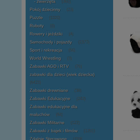
zwierzęta
(360)
Pokój dziecinny
(23)
Puzzle
(1020)
Roboty
(8)
Rowery i jeździki
(4)
Samochody i pojazdy
(2377)
Sport i rekreacja
(56)
World Wrestling
(3)
Zabawki AGD i RTV
(76)
zabawki dla dzieci (wiek dziecka)
(6423)
Zabawki drewniane
(38)
Zabawki Edukacyjne
(243)
Zabawki edukacyjne dla
maluchów
(84)
Zabawki Militarne
(122)
Zabawki z bajek i filmów
(1251)
Zdalnie Sterowane
(159)