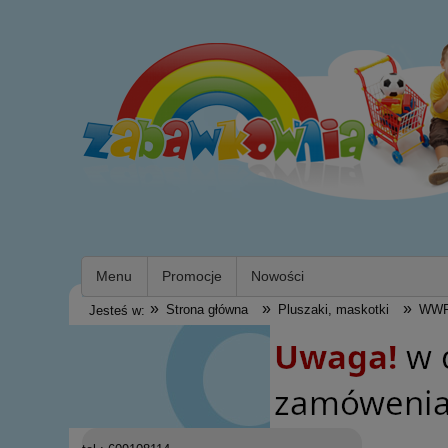
Menu
Promocje
Nowości
»
»
»
Strona główna
Pluszaki, maskotki
WWF
Jesteś w: