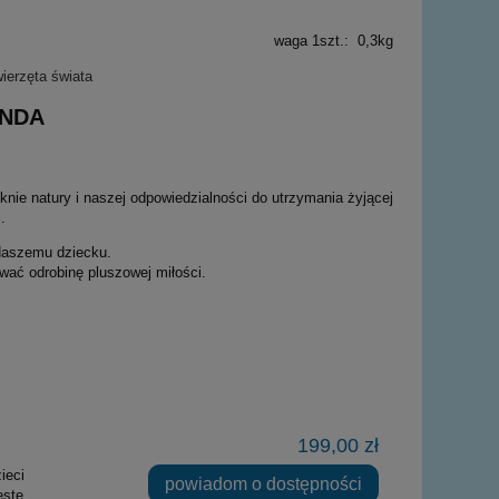
waga 1szt.: 0,3kg
ANDA
ie natury i naszej odpowiedzialności do utrzymania żyjącej
.
 Naszemu dziecku.
wać odrobinę pluszowej miłości.
199,00 zł
ieci
powiadom o dostępności
ęste