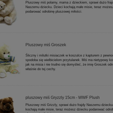
Pluszowy miś polarny, mama z dzieckiem, sprawi dużo fraj
Naszemu dziecku. Dzieci kochają małe misie, teraz możes
podarować odrobinę pluszowej miłości.
Pluszowy miś Groszek
Śliczny i milutki misiaczek w koszulce z kapturem z pewno
spodoba się wielbicielom przytulanek. Miś ma nietypowy kol
jak na misia i nie trudno się domyśleć, że imię Groszek odn
właśnie do tej cechy.
pluszowy miś Gryzzly 15cm - WWF Plush
Pluszowy miś Grizzly, sprawi dużo frajdy Naszemu dziecku
kochają małe misie, teraz możesz dziecku podarować odro