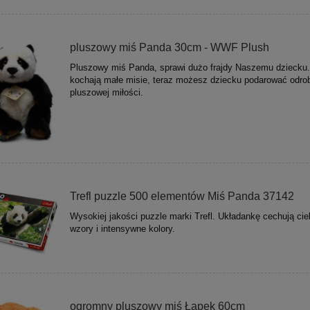
pluszowy miś Panda 30cm - WWF Plush
Pluszowy miś Panda, sprawi dużo frajdy Naszemu dziecku.
kochają małe misie, teraz możesz dziecku podarować odro
pluszowej miłości.
Trefl puzzle 500 elementów Miś Panda 37142
Wysokiej jakości puzzle marki Trefl. Układankę cechują ci
wzory i intensywne kolory.
ogromny pluszowy miś Łapek 60cm