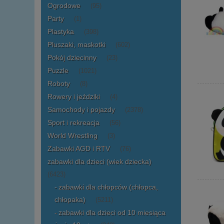
Ogrodowe
(95)
Party
(1)
Plastyka
(398)
Pluszaki, maskotki
(602)
Pokój dziecinny
(23)
Puzzle
(1021)
Roboty
(8)
Rowery i jeździki
(4)
Samochody i pojazdy
(2378)
Sport i rekreacja
(56)
World Wrestling
(3)
Zabawki AGD i RTV
(76)
zabawki dla dzieci (wiek dziecka)
(6423)
zabawki dla chłopców (chłopca,
chłopaka)
(5211)
zabawki dla dzieci od 10 miesiąca