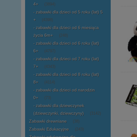
4+
(3894)
zabawki dla dzieci od 5 roku (lat) 5
+
(4398)
zabawki dla dzieci od 6 miesiąca
życia 6m+
(248)
zabawki dla dzieci od 6 roku (lat)
6+
(4797)
zabawki dla dzieci od 7 roku (lat)
7+
(4343)
zabawki dla dzieci od 8 roku (lat)
8+
(4114)
zabawki dla dzieci od narodzin
0+
(73)
zabawki dla dziewczynek
(dziewczynki, dziewczyny)
(3142)
Zabawki drewniane
(38)
Zabawki Edukacyjne
(243)