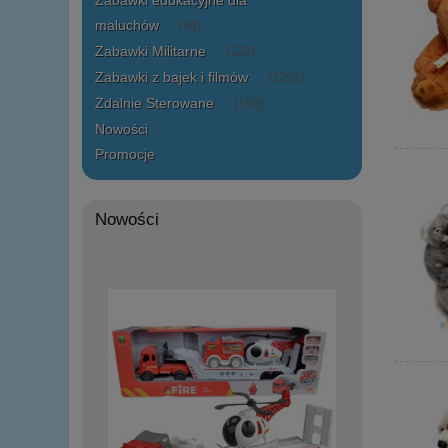
Zabawki edukacyjne dla
maluchów
(84)
Zabawki Militarne
(122)
Zabawki z bajek i filmów
(1251)
Zdalnie Sterowane
(159)
Nowości
Promocje
Nowości