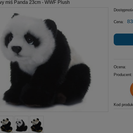
wy miś Panda 23cm - WWF Plush
Dostępnoś
83
Cena:
Ocena:
Producent:
Kod produk