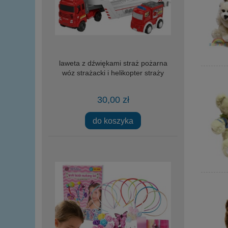
laweta z dźwiękami straż pożarna
wóz strażacki i helikopter straży
30,00 zł
do koszyka