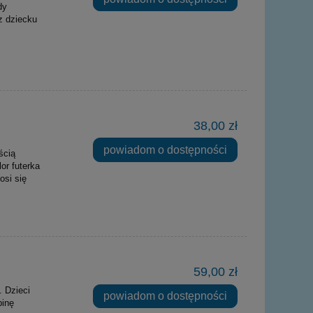
dy
z dziecku
38,00 zł
powiadom o dostępności
ścią
or futerka
osi się
59,00 zł
. Dzieci
powiadom o dostępności
binę