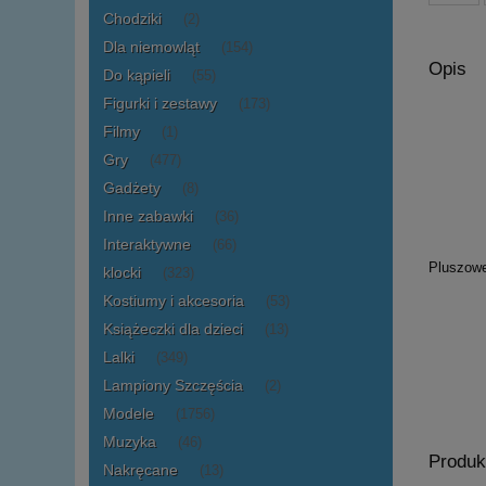
Chodziki
(2)
Dla niemowląt
(154)
Opis
Do kąpieli
(55)
Figurki i zestawy
(173)
Filmy
(1)
Gry
(477)
Gadżety
(8)
Inne zabawki
(36)
Interaktywne
(66)
Pluszow
klocki
(323)
Kostiumy i akcesoria
(53)
Książeczki dla dzieci
(13)
Lalki
(349)
Lampiony Szczęścia
(2)
Modele
(1756)
Muzyka
(46)
Produk
Nakręcane
(13)