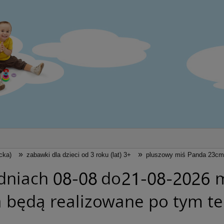
»
»
cka)
zabawki dla dzieci od 3 roku (lat) 3+
pluszowy miś Panda 23cm