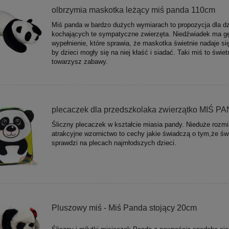
olbrzymia maskotka leżący miś panda 110cm
Miś panda w bardzo dużych wymiarach to propozycja dla dz
kochających te sympatyczne zwierzęta. Niedźwiadek ma g
wypełnienie, które sprawia, że maskotka świetnie nadaje si
by dzieci mogły się na niej kłaść i siadać. Taki miś to świet
towarzysz zabawy.
plecaczek dla przedszkolaka zwierzątko MIŚ P
Śliczny plecaczek w kształcie miasia pandy. Nieduże rozmia
atrakcyjne wzornictwo to cechy jakie świadczą o tym,że świ
sprawdzi na plecach najmłodszych dzieci.
Pluszowy miś - Miś Panda stojący 20cm