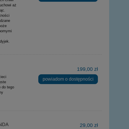
luchowi aż
jąc.
tności
adzane
może
chomymi
dyjek.
199,00 zł
ieci
powiadom o dostępności
ęste
ę do tego
ny
ANDA
29,00 zł