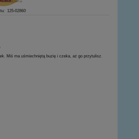
tu:
125-02860
A
ek. Miś ma uśmiechniętą buzię i czeka, aż go przytulisz.