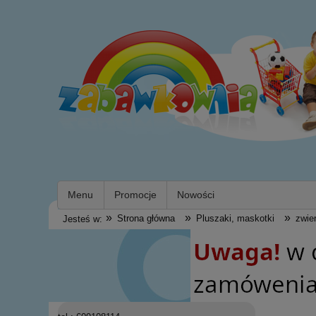
Menu
Promocje
Nowości
»
»
»
Strona główna
Pluszaki, maskotki
zwie
Jesteś w: