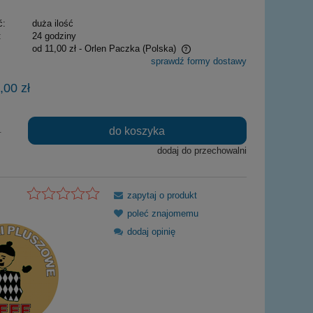
ć:
duża ilość
:
24 godziny
od 11,00 zł
- Orlen Paczka
(Polska)
sprawdź formy dostawy
Cena nie zawiera ewentualnych kosztów
,00 zł
płatności
do koszyka
.
dodaj do przechowalni
zapytaj o produkt
poleć znajomemu
dodaj opinię