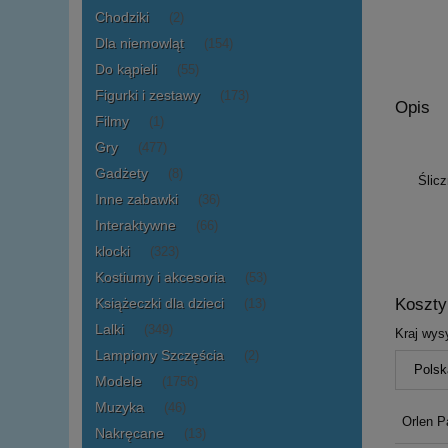
Chodziki
(2)
Dla niemowląt
(154)
Do kąpieli
(55)
Figurki i zestawy
(173)
Opis
Filmy
(1)
Gry
(477)
Gadżety
(8)
Ślicz
Inne zabawki
(36)
Interaktywne
(66)
klocki
(323)
Kostiumy i akcesoria
(53)
Książeczki dla dzieci
Koszt
(13)
Lalki
(349)
Kraj wysy
Lampiony Szczęścia
(2)
Modele
(1756)
Muzyka
(46)
Orlen P
Nakręcane
(13)