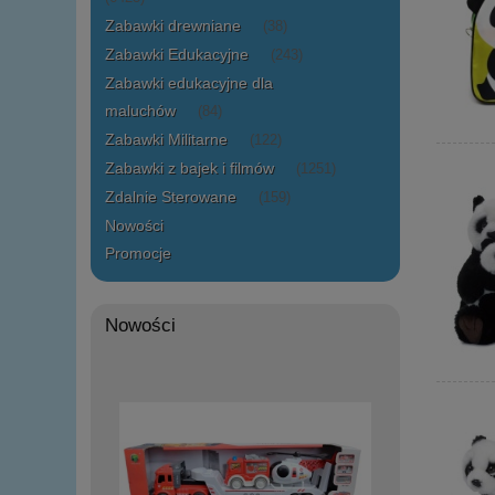
Zabawki drewniane
(38)
Zabawki Edukacyjne
(243)
Zabawki edukacyjne dla
maluchów
(84)
Zabawki Militarne
(122)
Zabawki z bajek i filmów
(1251)
Zdalnie Sterowane
(159)
Nowości
Promocje
Nowości