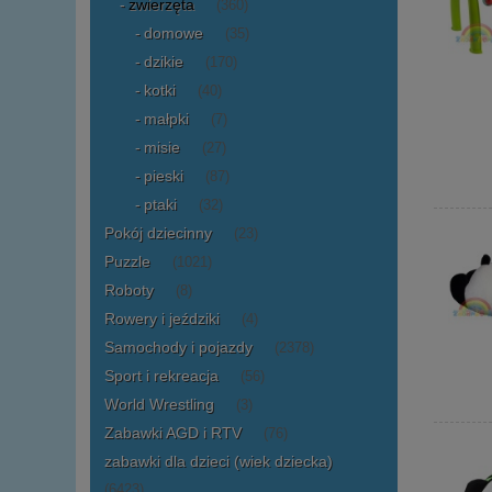
zwierzęta
(360)
domowe
(35)
dzikie
(170)
kotki
(40)
małpki
(7)
misie
(27)
pieski
(87)
ptaki
(32)
Pokój dziecinny
(23)
Puzzle
(1021)
Roboty
(8)
Rowery i jeździki
(4)
Samochody i pojazdy
(2378)
Sport i rekreacja
(56)
World Wrestling
(3)
Zabawki AGD i RTV
(76)
zabawki dla dzieci (wiek dziecka)
(6423)