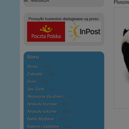
tel.: 609108114
Pluszo
Przesyłki kurierskie obsługiwane są przez:
Menu
Moda
(15)
Zabawki
(39)
Dom
(32)
Spy Gear
(1)
Akcesoria dla dzieci
(4)
Artykuły biurowe
(0)
Artykuły szkolne
(526)
Bańki Mydlane
(41)
Baterie i zasilanie
(13)