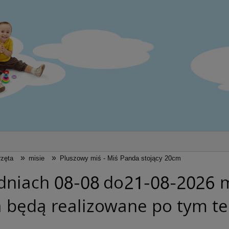
»
»
rzęta
misie
Pluszowy miś - Miś Panda stojący 20cm