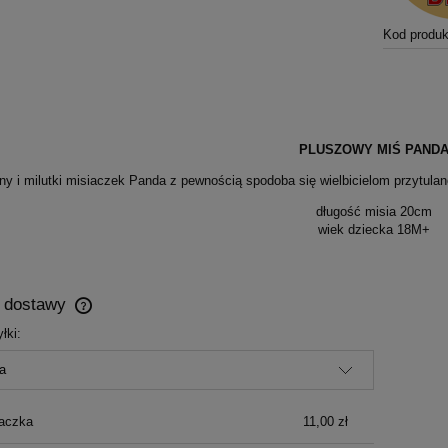
Kod produk
PLUSZOWY MIŚ PAND
ny i milutki misiaczek Panda z pewnością spodoba się wielbicielom przytulan
długość misia 20cm
wiek dziecka 18M+
y dostawy
łki:
Cena nie zawiera ewentualnych kosztów
płatności
aczka
11,00 zł