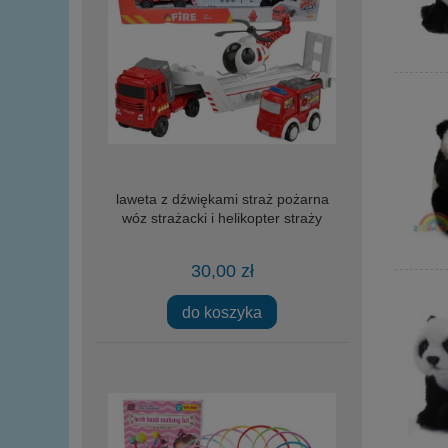
laweta z dźwiękami straż pożarna
wóz strażacki i helikopter straży
30,00 zł
do koszyka