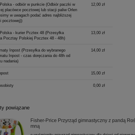
Polska - odbiór w punkcie
(Odbiór paczki w
12,00 zł
ej placówce pocztowej lub stacji paliw Orlen
osimy w uwagach podać adres najbliższej
i pocztowej))
Polska - kurier Pcztex 48
(Przesyłka
13,00 zł
ka Pocztay Polskiej Pocztex 48 - 48h)
maty Inpost
(Przesyłka do wybranego
14,00 zł
atu Inpost - czas doręczania do 48h od
u nadania)
npost
15,00 zł
osobisty
0,00 zł
ty powiązane
Fisher-Price Przyrząd gimnastyczny z pandą Roś
mną
o wyśmienity przyrząd gimnastyczny dla dzieci od pierwszy