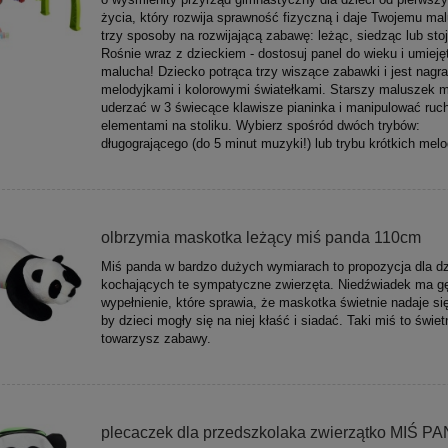
życia, który rozwija sprawność fizyczną i daje Twojemu ma
trzy sposoby na rozwijającą zabawę: leżąc, siedząc lub sto
Rośnie wraz z dzieckiem - dostosuj panel do wieku i umieję
malucha! Dziecko potrąca trzy wiszące zabawki i jest nagr
melodyjkami i kolorowymi światełkami. Starszy maluszek 
uderzać w 3 świecące klawisze pianinka i manipulować ru
elementami na stoliku. Wybierz spośród dwóch trybów:
długogrającego (do 5 minut muzyki!) lub trybu krótkich melo
olbrzymia maskotka leżący miś panda 110cm
Miś panda w bardzo dużych wymiarach to propozycja dla dz
kochających te sympatyczne zwierzęta. Niedźwiadek ma g
wypełnienie, które sprawia, że maskotka świetnie nadaje si
by dzieci mogły się na niej kłaść i siadać. Taki miś to świet
towarzysz zabawy.
plecaczek dla przedszkolaka zwierzątko MIŚ P