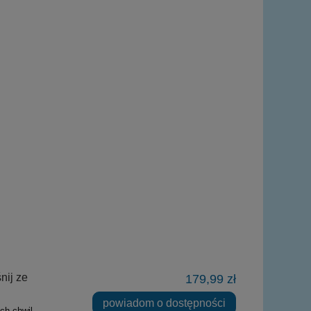
nij ze
179,99 zł
powiadom o dostępności
ch chwil