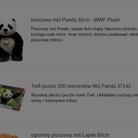
pluszowy miś Panda 30cm - WWF Plush
Pluszowy miś Panda, sprawi dużo frajdy Naszemu dziecku.
kochają małe misie, teraz możesz dziecku podarować odro
pluszowej miłości.
Trefl puzzle 500 elementów Miś Panda 37142
Wysokiej jakości puzzle marki Trefl. Układankę cechują ci
wzory i intensywne kolory.
ogromny pluszowy miś Łapek 60cm