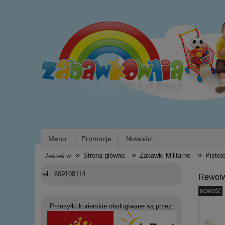
Menu
Promocje
Nowości
»
»
»
Strona główna
Zabawki Militarne
Pistole
Jesteś w:
tel.: 609108114
Rewolw
nowość
Przesyłki kurierskie obsługiwane są przez: