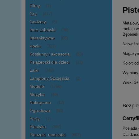
Filmy
(1)
Pist
Gry
(477)
Gadżety
(8)
Metalowy
metalu w
Inne zabawki
(36)
Bębenek 
Interaktywne
(66)
Najważni
klocki
(323)
Magazyne
Kostiumy i akcesoria
(53)
Książeczki dla dzieci
(13)
Kolor: od
Lalki
(349)
Wymiary 
Lampiony Szczęścia
(2)
Wiek: 3+
Modele
(1756)
Muzyka
(46)
Nakręcane
(13)
Bezpie
Ogrodowe
(94)
Certyf
Party
(1)
Plastyka
(397)
Posiada 
Pluszaki, maskotki
Dla dziec
(602)