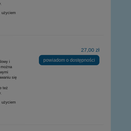
.
z użyciem
27,00 zł
powiadom o dostępności
lowy i
u można
iwymi
awaniu się
e też
.
z użyciem