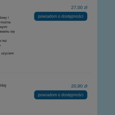
27,00 zł
powiadom o dostępności
lowy i
u można
iwymi
awaniu się
e też
.
z użyciem
onkę
20,80 zł
powiadom o dostępności