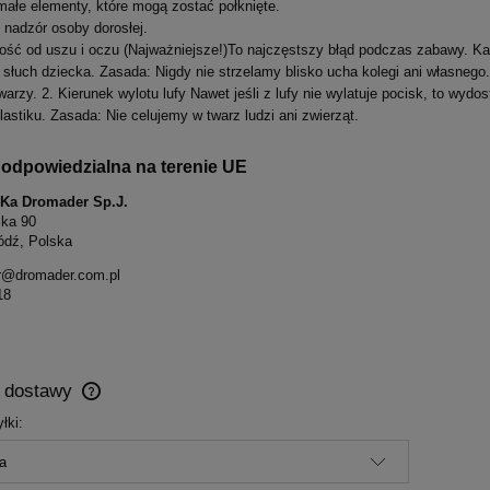
małe elementy, które mogą zostać połknięte.
 nadzór osoby dorosłej.
łość od uszu i oczu (Najważniejsze!)To najczęstszy błąd podczas zabawy. Ka
y słuch dziecka. Zasada: Nigdy nie strzelamy blisko ucha kolegi ani własneg
warzy. 2. Kierunek wylotu lufy Nawet jeśli z lufy nie wylatuje pocisk, to wydo
lastiku. Zasada: Nie celujemy w twarz ludzi ani zwierząt.
odpowiedzialna na terenie UE
S-Ka Dromader Sp.J.
ska 90
ódź, Polska
r@dromader.com.pl
18
y dostawy
łki:
Cena nie zawiera ewentualnych kosztów
płatności