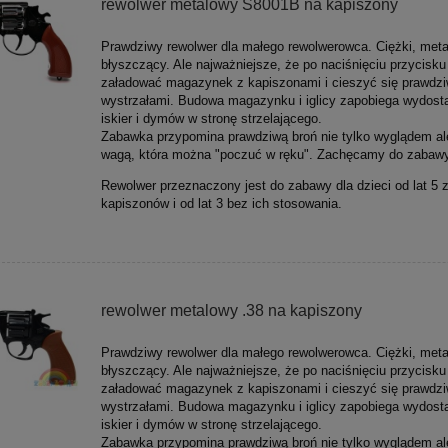
rewolwer metalowy S8001B na kapiszony
Prawdziwy rewolwer dla małego rewolwerowca. Ciężki, meta
błyszczący. Ale najważniejsze, że po naciśnięciu przycisk
załadować magazynek z kapiszonami i cieszyć się prawdz
wystrzałami. Budowa magazynku i iglicy zapobiega wydost
iskier i dymów w stronę strzelającego.
Zabawka przypomina prawdziwą broń nie tylko wyglądem al
wagą, która można "poczuć w ręku". Zachęcamy do zabawy
Rewolwer przeznaczony jest do zabawy dla dzieci od lat 5 
kapiszonów i od lat 3 bez ich stosowania.
rewolwer metalowy .38 na kapiszony
Prawdziwy rewolwer dla małego rewolwerowca. Ciężki, meta
błyszczący. Ale najważniejsze, że po naciśnięciu przycisk
załadować magazynek z kapiszonami i cieszyć się prawdz
wystrzałami. Budowa magazynku i iglicy zapobiega wydost
iskier i dymów w stronę strzelającego.
Zabawka przypomina prawdziwą broń nie tylko wyglądem al