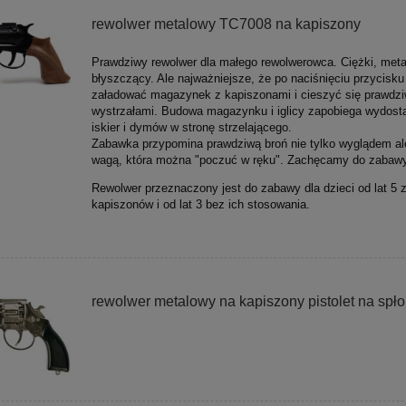
rewolwer metalowy TC7008 na kapiszony
Prawdziwy rewolwer dla małego rewolwerowca. Ciężki, meta
błyszczący. Ale najważniejsze, że po naciśnięciu przycisk
załadować magazynek z kapiszonami i cieszyć się prawdz
wystrzałami. Budowa magazynku i iglicy zapobiega wydost
iskier i dymów w stronę strzelającego.
Zabawka przypomina prawdziwą broń nie tylko wyglądem al
wagą, która można "poczuć w ręku". Zachęcamy do zabawy
Rewolwer przeznaczony jest do zabawy dla dzieci od lat 5 
kapiszonów i od lat 3 bez ich stosowania.
rewolwer metalowy na kapiszony pistolet na spł