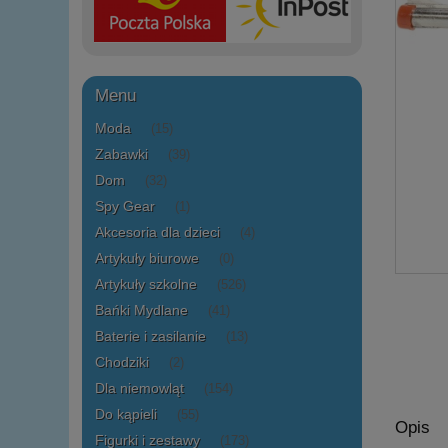
Menu
Moda
(15)
Zabawki
(39)
Dom
(32)
Spy Gear
(1)
Akcesoria dla dzieci
(4)
Artykuły biurowe
(0)
Artykuły szkolne
(526)
Bańki Mydlane
(41)
Baterie i zasilanie
(13)
Chodziki
(2)
Dla niemowląt
(154)
Do kąpieli
(55)
Opis
Figurki i zestawy
(173)