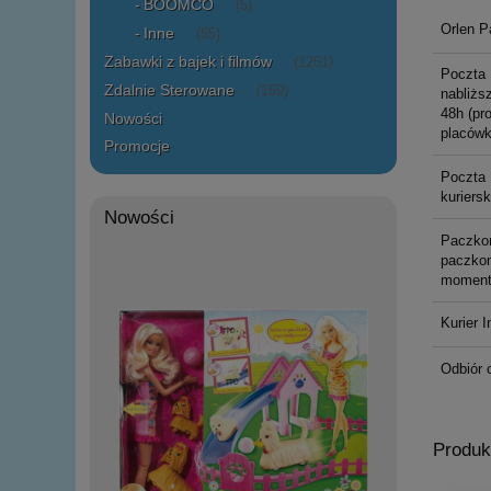
BOOMCO
(5)
Orlen P
Inne
(55)
Zabawki z bajek i filmów
(1251)
Poczta 
Zdalnie Sterowane
(159)
nabliższ
48h (pr
Nowości
placówk
Promocje
Poczta 
kuriers
Nowości
Paczko
paczkom
moment
Kurier I
Odbiór 
Produk