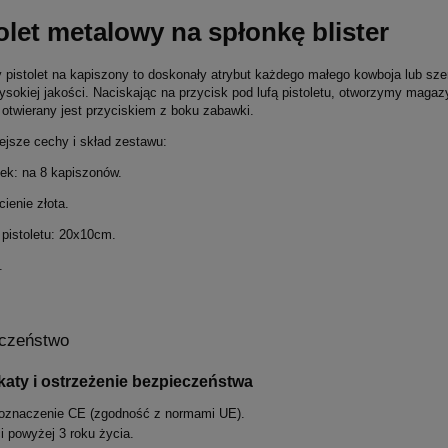
olet metalowy na spłonkę blister
 pistolet na kapiszony to doskonały atrybut każdego małego kowboja lub sze
ysokiej jakości. Naciskając na przycisk pod lufą pistoletu, otworzymy maga
otwierany jest przyciskiem z boku zabawki.
ejsze cechy i skład zestawu:
k: na 8 kapiszonów.
cienie złota.
pistoletu: 20x10cm.
.
czeństwo
ikaty i ostrzeżenie bezpieczeństwa
oznaczenie CE (zgodność z normami UE).
i powyżej 3 roku życia.