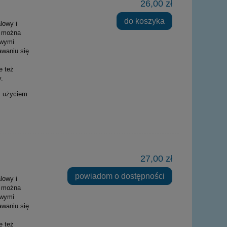
26,00 zł
do koszyka
lowy i
u można
iwymi
awaniu się
e też
.
z użyciem
27,00 zł
powiadom o dostępności
lowy i
u można
iwymi
awaniu się
e też