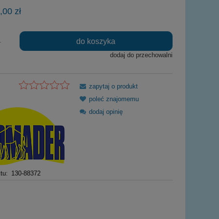
Cena nie zawiera ewentualnych kosztów
,00 zł
płatności
do koszyka
.
dodaj do przechowalni
zapytaj o produkt
poleć znajomemu
dodaj opinię
tu:
130-88372