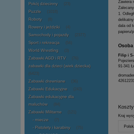
Zawiera 
Pokój dziecinny
(23)
Zalecany
Puzzle
(1018)
1. Odleg
Roboty
(8)
delikatn
dala od t
Rowery i jeździki
(4)
papieru/p
Samochody i pojazdy
(2377)
Sport i rekreacja
(56)
Osoba 
World Wrestling
(3)
Filip i 
Zabawki AGD i RTV
(76)
Pojezier
zabawki dla dzieci (wiek dziecka)
91-341 Ł
(6423)
dromade
4261223
Zabawki drewniane
(36)
Zabawki Edukacyjne
(243)
Zabawki edukacyjne dla
maluchów
(84)
Koszt
Zabawki Militarne
(121)
Kraj wysy
miecze
(7)
Pistolety i karabiny
(75)