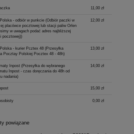
aczka
11,00 zł
Polska - odbiór w punkcie
(Odbiór paczki w
12,00 zł
ej placówce pocztowej lub stacji paliw Orlen
osimy w uwagach podać adres najbliższej
i pocztowej))
Polska - kurier Pcztex 48
(Przesyłka
13,00 zł
ka Pocztay Polskiej Pocztex 48 - 48h)
maty Inpost
(Przesyłka do wybranego
14,00 zł
atu Inpost - czas doręczania do 48h od
u nadania)
npost
15,00 zł
osobisty
0,00 zł
ty powiązane