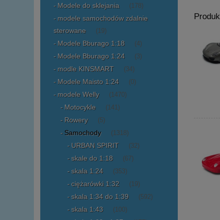
Modele do sklejania
(178)
Produk
modele samochodów zdalnie
sterowane
(19)
Modele Bburago 1:18
(4)
Modele Bburago 1:24
(3)
modle KINSMART
(34)
Modele Maisto 1:24
(0)
modele Welly
(1470)
Motocykle
(141)
Rowery
(5)
Samochody
(1318)
URBAN SPIRIT
(32)
skale do 1:18
(67)
skala 1:24
(353)
ciężarówki 1:32
(19)
skala 1:34 do 1:39
(592)
skala 1:43
(100)