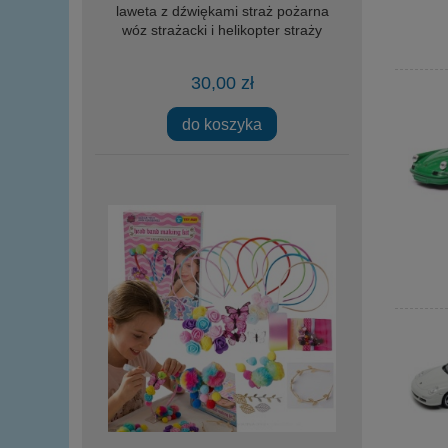
laweta z dźwiękami straż pożarna
wóz strażacki i helikopter straży
30,00 zł
do koszyka