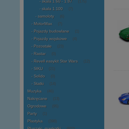
skala 1:60 - 1:87
(175)
skala 1:100
(7)
samoloty
(6)
MotorMax
(7)
Pojazdy budowlane
(1)
Pojazdy wojskowe
(4)
Pozostałe
(23)
Rastar
(0)
Revell easykit Star Wars
(12)
SIKU
(21)
Solido
(0)
Statki
(14)
Muzyka
(46)
Nakręcane
(13)
Ogrodowe
(95)
Party
(1)
Plastyka
(398)
Pluszaki, maskotki
(602)