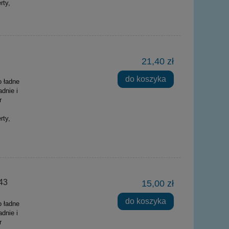
rty,
Y
21,40 zł
do koszyka
o ładne
dnie i
r
rty,
43
15,00 zł
do koszyka
o ładne
dnie i
r