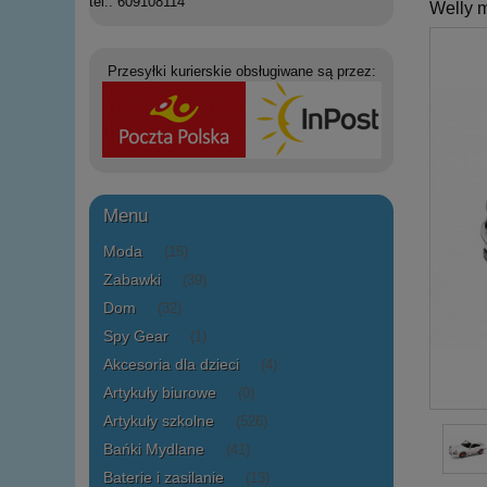
tel.: 609108114
Welly
Przesyłki kurierskie obsługiwane są przez:
Menu
Moda
(15)
Zabawki
(39)
Dom
(32)
Spy Gear
(1)
Akcesoria dla dzieci
(4)
Artykuły biurowe
(0)
Artykuły szkolne
(526)
Bańki Mydlane
(41)
Baterie i zasilanie
(13)