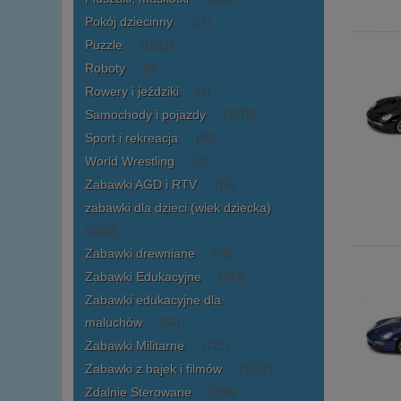
Pokój dziecinny
(23)
Puzzle
(1021)
Roboty
(8)
Rowery i jeździki
(4)
Samochody i pojazdy
(2378)
Sport i rekreacja
(56)
World Wrestling
(3)
Zabawki AGD i RTV
(76)
zabawki dla dzieci (wiek dziecka)
(6423)
Zabawki drewniane
(38)
Zabawki Edukacyjne
(243)
Zabawki edukacyjne dla
maluchów
(84)
Zabawki Militarne
(122)
Zabawki z bajek i filmów
(1251)
Zdalnie Sterowane
(159)