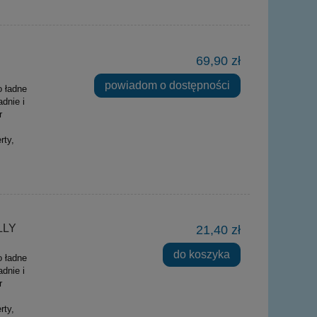
69,90 zł
powiadom o dostępności
o ładne
dnie i
r
rty,
LLY
21,40 zł
do koszyka
o ładne
dnie i
r
rty,