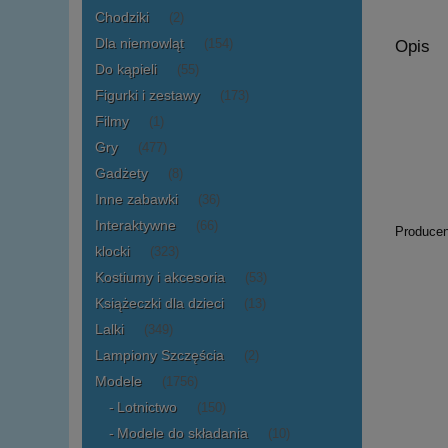
Chodziki
(2)
Dla niemowląt
(154)
Opis
Do kąpieli
(55)
Figurki i zestawy
(173)
Filmy
(1)
Gry
(477)
Gadżety
(8)
Inne zabawki
(36)
Interaktywne
(66)
Producen
klocki
(323)
Kostiumy i akcesoria
(53)
Książeczki dla dzieci
(13)
Lalki
(349)
Lampiony Szczęścia
(2)
Modele
(1756)
Lotnictwo
(150)
Modele do składania
(10)