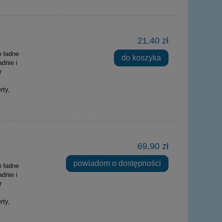
21,40 zł
o ładne
do koszyka
dnie i
r
rty,
69,90 zł
powiadom o dostępności
o ładne
dnie i
r
rty,