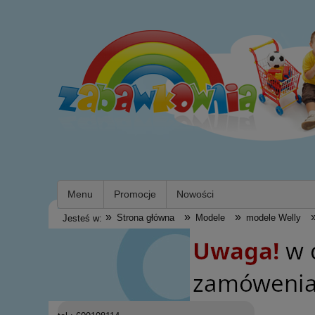
Menu
Promocje
Nowości
»
»
»
Strona główna
Modele
modele Welly
Jesteś w: