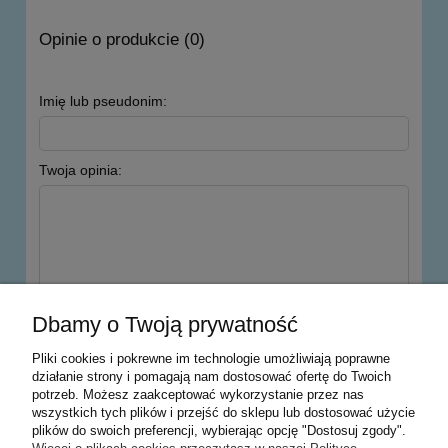
Opinie o produkcie (0)
Imię lub pseudonim:
Twoja opinia:
wyślij
Dbamy o Twoją prywatność
Pliki cookies i pokrewne im technologie umożliwiają poprawne
działanie strony i pomagają nam dostosować ofertę do Twoich
potrzeb. Możesz zaakceptować wykorzystanie przez nas
Warunki zakupów
wszystkich tych plików i przejść do sklepu lub dostosować użycie
plików do swoich preferencji, wybierając opcję "Dostosuj zgody".
Moje konto