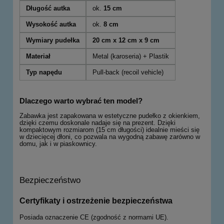
Długość autka
ok.
15 cm
Wysokość autka
ok.
8 cm
Wymiary pudełka
20 cm x 12 cm x 9 cm
Materiał
Metal (karoseria) + Plastik
Typ napędu
Pull-back (recoil vehicle)
Dlaczego warto wybrać ten model?
Zabawka jest zapakowana w estetyczne pudełko z okienkiem,
dzięki czemu doskonale nadaje się na prezent. Dzięki
kompaktowym rozmiarom (15 cm długości) idealnie mieści się
w dziecięcej dłoni, co pozwala na wygodną zabawę zarówno w
domu, jak i w piaskownicy.
Bezpieczeństwo
Certyfikaty i ostrzeżenie bezpieczeństwa
Posiada oznaczenie CE (zgodność z normami UE).