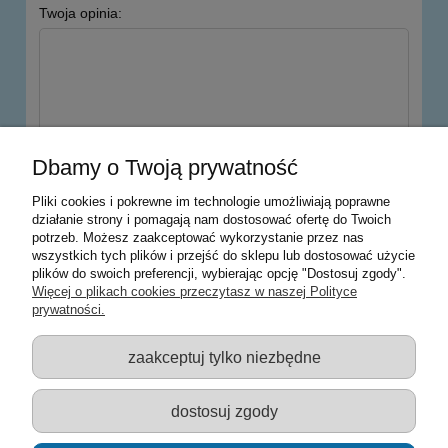
Twoja opinia:
wyślij
Dbamy o Twoją prywatność
Pliki cookies i pokrewne im technologie umożliwiają poprawne
działanie strony i pomagają nam dostosować ofertę do Twoich
potrzeb. Możesz zaakceptować wykorzystanie przez nas
Warunki zakupów
wszystkich tych plików i przejść do sklepu lub dostosować użycie
plików do swoich preferencji, wybierając opcję "Dostosuj zgody".
Moje konto
Więcej o plikach cookies przeczytasz w naszej Polityce
prywatności.
Informacje o sklepie
zaakceptuj tylko niezbędne
Sklep z zabawkami Łódź :: Hurownia zabawek :: Zabawki
edukacyjne :: Zestawy artystyczne :: Zabawki :: samochody Welly
:: Zabawkownia :: zabawki dla dzieci :: Lalki :: Klocki :: Artykuły
dostosuj zgody
szkolne ::