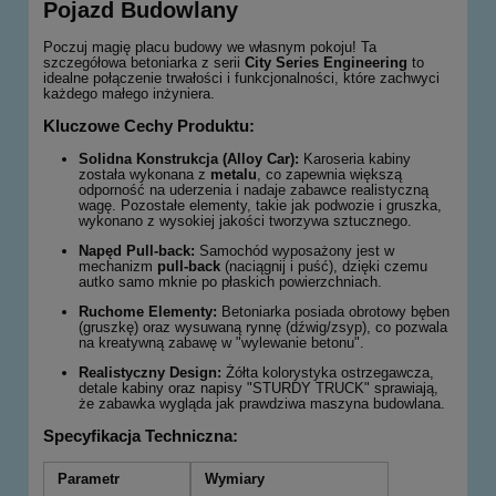
Pojazd Budowlany
Poczuj magię placu budowy we własnym pokoju! Ta
szczegółowa betoniarka z serii
City Series Engineering
to
idealne połączenie trwałości i funkcjonalności, które zachwyci
każdego małego inżyniera.
Kluczowe Cechy Produktu:
Solidna Konstrukcja (Alloy Car):
Karoseria kabiny
została wykonana z
metalu
, co zapewnia większą
odporność na uderzenia i nadaje zabawce realistyczną
wagę. Pozostałe elementy, takie jak podwozie i gruszka,
wykonano z wysokiej jakości tworzywa sztucznego.
Napęd Pull-back:
Samochód wyposażony jest w
mechanizm
pull-back
(naciągnij i puść), dzięki czemu
autko samo mknie po płaskich powierzchniach.
Ruchome Elementy:
Betoniarka posiada obrotowy bęben
(gruszkę) oraz wysuwaną rynnę (dźwig/zsyp), co pozwala
na kreatywną zabawę w "wylewanie betonu".
Realistyczny Design:
Żółta kolorystyka ostrzegawcza,
detale kabiny oraz napisy "STURDY TRUCK" sprawiają,
że zabawka wygląda jak prawdziwa maszyna budowlana.
Specyfikacja Techniczna:
Parametr
Wymiary