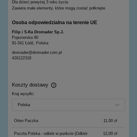
Dla dzieci powyżej 3 roku życia.
Zawiera małe elementy, które mogą zostać połknięte.
Osoba odpowiedzialna na terenie UE
Filip i S-Ka Dromader Sp.J.
Pojezierska 90
91-341 Łódź, Polska
dromader@dromader.com.pl
426122318
Koszty dostawy
Cena nie zawiera ewentualnych kosztów płatności
Kraj wysyłki:
Orlen Paczka
11,00 zł
Poczta Polska - odbiór w punkcie
(Odbiór
12,00 zł