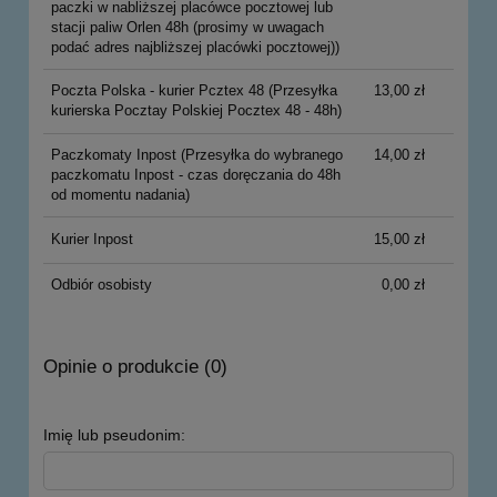
paczki w nabliższej placówce pocztowej lub
stacji paliw Orlen 48h (prosimy w uwagach
podać adres najbliższej placówki pocztowej))
Poczta Polska - kurier Pcztex 48
(Przesyłka
13,00 zł
kurierska Pocztay Polskiej Pocztex 48 - 48h)
Paczkomaty Inpost
(Przesyłka do wybranego
14,00 zł
paczkomatu Inpost - czas doręczania do 48h
od momentu nadania)
Kurier Inpost
15,00 zł
Odbiór osobisty
0,00 zł
Opinie o produkcie (0)
Imię lub pseudonim: