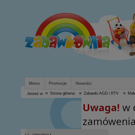
Menu
Promocje
Nowości
»
»
»
Strona główna
Zabawki AGD i RTV
Mał
Jesteś w: