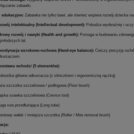
łączanie zabawki.
 edukacyjne:
Zabawka nie tylko bawi, ale również wspiera rozwój dziecka na
zwój intelektualny (Intellectual development):
Pobudza wyobraźnię i uczy
rowy rozwój i nawyki (Health and growth):
Pomaga w budowaniu zdrowego 
jmłodszych lat.
oordynacja wzrokowo-ruchowa (Hand-eye balance):
Ćwiczy precyzję ruch
dkurzaczem.
 zestawu wchodzi (5 elementów):
dnostka główna odkurzacza (z silniczkiem i ergonomiczną rączką)
ża szczotka szczelinowa / podłogowa (Floor brush)
ska ssawka szczelinowa (Crevice tool)
uga rura przedłużająca (Long tube)
rotowy wałek / mniejsza szczotka (Roller / Mite removal brush)
acja: