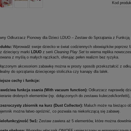
Kod produk
ywny Odkurzacz Pionowy dla Dzieci LDUO – Zestaw do Sprzątania z Funkcją
oduktu:
Wprowadź swoje dziecko w świat codziennych obowiązków poprzez fa
z dziecięcy marki
LDUO
z serii
Cleaning Play Set
to wierna replika nowocze
towana z myślą o małych rączkach, oferując pełen realizm bez ryzyka.
ołączonym akcesoriom zabawkę można w prosty sposób przekształcić z odku
dealny do sprzątania dziecięcego stoliczka czy kanapy dla lalek.
ejsze cechy i funkcje:
awdziwa funkcja ssania (With vacuum function):
Odkurzacz naprawdę dział
ieranie drobnych elementów (np. dołączonych do zestawu kuleczek/konfetti),
zezroczysty zbiornik na kurz (Dust Collector):
Maluch może na bieżąco obs
jemnik można łatwo opróżnić, co pozwala na niekończącą się zabawę.
ielofunkcyjność 5w1:
Zestaw zawiera aż 5 elementów, które można dowolni
rosta obsługa:
Wygodny włącznik ON/OFF umieszczony w ergonomicznym mie