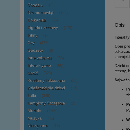
Chodziki
(2)
Dla niemowląt
(154)
Do kąpieli
(55)
Opis
Figurki i zestawy
(173)
Filmy
(1)
Interakt
Gry
(477)
Opis pr
Gadżety
(8)
odkurzac
zaprojek
Inne zabawki
(36)
Interaktywne
Dzięki d
(66)
ręczny, i
klocki
(323)
Najważni
Kostiumy i akcesoria
(53)
Książeczki dla dzieci
(13)
Pr
zb
Lalki
(349)
Lampiony Szczęścia
(2)
Pr
Po
Modele
(1756)
Muzyka
(46)
W
Nakręcane
(13)
P