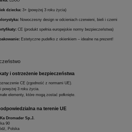
arka:
LDUO
iek dziecka:
3+ (powyżej 3 roku życia)
lorystyka:
Nowoczesny design w odcieniach czerwieni, bieli i czerni
rtyfikaty:
CE (produkt spełnia europejskie normy bezpieczeństwa)
pakowanie:
Estetyczne pudełko z okienkiem – idealne na prezent!
czeństwo
ikaty i ostrzeżenie bezpieczeństwa
oznaczenie CE (zgodność z normami UE).
i powyżej 3 roku życia.
małe elementy, które mogą zostać połknięte.
odpowiedzialna na terenie UE
S-Ka Dromader Sp.J.
ska 90
ódź, Polska