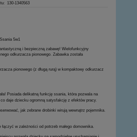
tu:
130-1340563
 Ssania 5w1
ntastyczną i bezpieczną zabawę! Wielofunkcyjny
snego odkurzacza pionowego. Zabawka została
rzacza pionowego (z długą rurą) w kompaktowy odkurzacz
a! Posiada delikatną funkcję ssania, która pozwala na
 co daje dziecku ogromną satysfakcję z efektów pracy.
erwować, jak zebrane drobinki wirują wewnątrz pojemnika.
e łączyć w zależności od potrzeb małego domownika.
jscu pozwala dziecku na samodzielne uruchamianie i