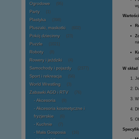
Ogrodowe
(95)
wy
Party
(1)
Wartości
Plastyka
(398)
Ro
Pluszaki, maskotki
(602)
Pokój dziecinny
Zd
(23)
na
Puzzle
(1021)
Roboty
K
(8)
o
Rowery i jeździki
(4)
Samochody i pojazdy
W skład
(2377)
Sport i rekreacja
(56)
Je
World Wrestling
(3)
Du
Zabawki AGD i RTV
(76)
Wą
Akcesoria
(9)
Akcesoria kosmetyczne i
Dł
fryzjerskie
(6)
Ob
Kuchnie
(7)
Specyfik
Mała Gosposia
(16)