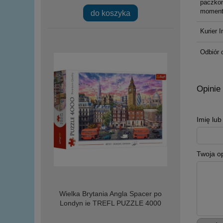
paczkom
moment
do koszyka
Kurier I
Odbiór 
Opinie 
Imię lu
Twoja op
Wielka Brytania Angla Spacer po
Londyn ie TREFL PUZZLE 4000