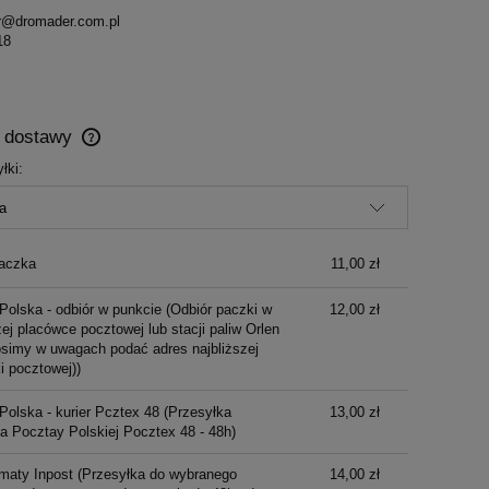
r@dromader.com.pl
18
y dostawy
łki:
Cena nie zawiera ewentualnych kosztów
płatności
aczka
11,00 zł
Polska - odbiór w punkcie
(Odbiór paczki w
12,00 zł
ej placówce pocztowej lub stacji paliw Orlen
osimy w uwagach podać adres najbliższej
i pocztowej))
Polska - kurier Pcztex 48
(Przesyłka
13,00 zł
ka Pocztay Polskiej Pocztex 48 - 48h)
maty Inpost
(Przesyłka do wybranego
14,00 zł