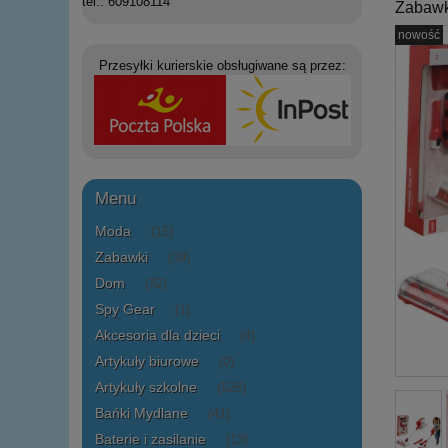
tel.: 609108114
Zabawk
nowość
Przesyłki kurierskie obsługiwane są przez:
Menu
Moda
(15)
Zabawki
(39)
Dom
(32)
Spy Gear
(1)
Akcesoria dla dzieci
(4)
Artykuły biurowe
(0)
Artykuły szkolne
(526)
Bańki Mydlane
(41)
Baterie i zasilanie
(13)