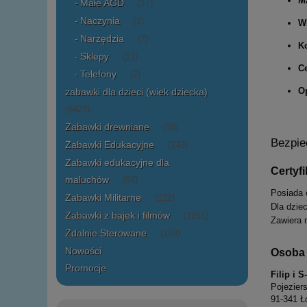
M
Małe AGD
(17)
Naczynia
(1)
W
Narzędzia
(7)
Ko
Sklepy
(12)
Ce
Telefony
(2)
O
zabawki dla dzieci (wiek dziecka)
(6423)
Zabawki drewniane
(38)
Bezpie
Zabawki Edukacyjne
(243)
Zabawki edukacyjne dla
Certyf
maluchów
(84)
Posiada 
Zabawki Militarne
(122)
Dla dziec
Zabawki z bajek i filmów
(1251)
Zawiera 
Zdalnie Sterowane
(159)
Nowości
Osoba 
Promocje
Filip i 
Pojezier
91-341 Ł