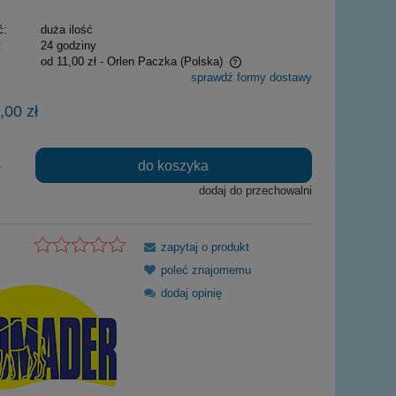
ć:
duża ilość
:
24 godziny
od 11,00 zł
- Orlen Paczka
(Polska)
sprawdź formy dostawy
Cena nie zawiera ewentualnych kosztów
,00 zł
płatności
do koszyka
.
dodaj do przechowalni
zapytaj o produkt
poleć znajomemu
dodaj opinię