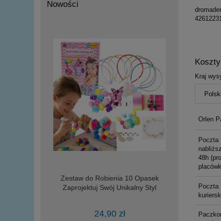
Nowości
dromade
4261223
Koszt
Kraj wysy
Orlen P
Poczta 
nabliższ
48h (pr
placówk
Zestaw do Robienia 10 Opasek
Poczta 
Zaprojektuj Swój Unikalny Styl
kuriers
24,90 zł
Paczko