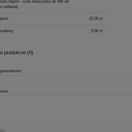
atu Inpost - czas doręczania do 48h od
u nadania)
npost
15,00 zł
osobisty
0,00 zł
o produkcie (0)
b pseudonim:
inia: