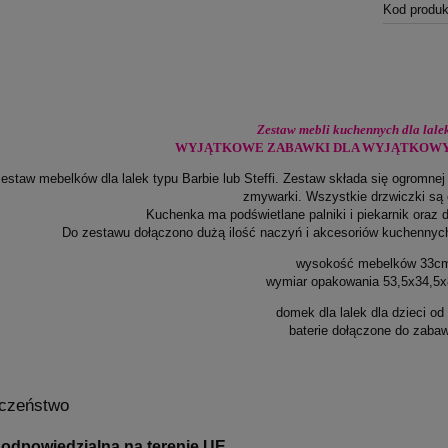
Kod produk
Zestaw mebli kuchennych dla lale
WYJĄTKOWE ZABAWKI DLA WYJĄTKOW
estaw mebelków dla lalek typu Barbie lub Steffi. Zestaw składa się ogromnej
zmywarki. Wszystkie drzwiczki są 
Kuchenka ma podświetlane palniki i piekarnik oraz 
Do zestawu dołączono dużą ilość naczyń i akcesoriów kuchennych
wysokość mebelków 33c
wymiar opakowania 53,5x34,5
domek dla lalek dla dzieci od 
baterie dołączone do zabaw
czeństwo
odpowiedzialna na terenie UE