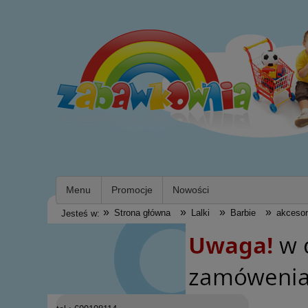
Menu
Promocje
Nowości
»
»
»
»
Strona główna
Lalki
Barbie
akcesor
Jesteś w: