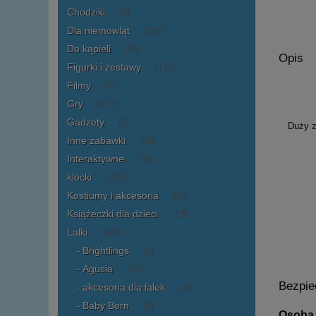
Chodziki
(2)
Dla niemowląt
(154)
Do kąpieli
(55)
Opis
Figurki i zestawy
(173)
Filmy
(1)
Gry
(477)
Gadżety
(8)
Duży z
Inne zabawki
(36)
Interaktywne
(66)
klocki
(323)
Kostiumy i akcesoria
(53)
Książeczki dla dzieci
(13)
Lalki
(349)
Brightlings
(0)
Agusia
(20)
Bezpie
akcesoria dla lalek
(32)
Baby Born
(3)
Osoba 