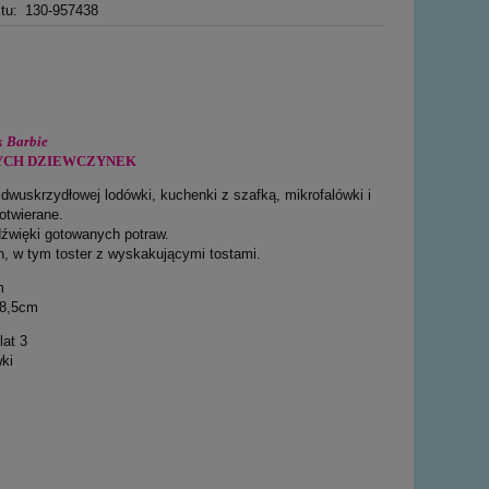
tu:
130-957438
k Barbie
YCH DZIEWCZYNEK
 dwuskrzydłowej lodówki, kuchenki z szafką, mikrofalówki i
otwierane.
dźwięki gotowanych potraw.
, w tym toster z wyskakującymi tostami.
m
x8,5cm
lat 3
ki