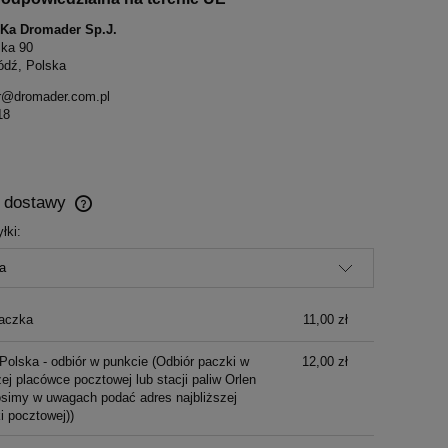
S-Ka Dromader Sp.J.
ska 90
ódź, Polska
r@dromader.com.pl
18
y dostawy
łki:
Cena nie zawiera ewentualnych kosztów
płatności
aczka
11,00 zł
Polska - odbiór w punkcie
(Odbiór paczki w
12,00 zł
ej placówce pocztowej lub stacji paliw Orlen
osimy w uwagach podać adres najbliższej
i pocztowej))