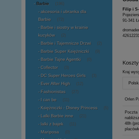
Barbie
(196)
Filip i 
akcesoria i ubranka dla
Pojezier
Barbie
(72)
91-341 Ł
Barbie i siostry w krainie
dromade
kucyków
(2)
4261223
Barbie i Tajemnicze Drzwi
(2)
Barbie Super Księżniczki
(9)
Barbie Tajne Agentki
(0)
Koszt
Collector
(3)
Kraj wysy
DC Super Heroes Girls
(3)
Ever After High
(12)
Fashionistas
(27)
Orlen P
I can be
(11)
Księżniczki - Disney Princess
(5)
Poczta 
Lalki Barbie inne
(21)
nabliższ
48h (pr
lalki z bajek
(11)
placówk
Mariposa
(0)