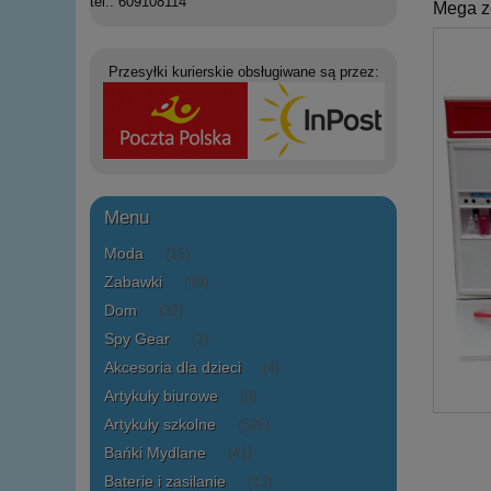
tel.: 609108114
Mega z
Przesyłki kurierskie obsługiwane są przez:
Menu
Moda
(15)
Zabawki
(39)
Dom
(32)
Spy Gear
(1)
Akcesoria dla dzieci
(4)
Artykuły biurowe
(0)
Artykuły szkolne
(526)
Bańki Mydlane
(41)
Baterie i zasilanie
(13)