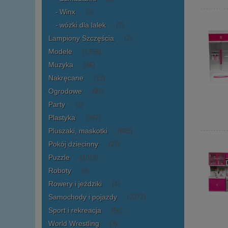
Winx
(0)
wózki dla lalek
(7)
Lampiony Szczęścia
(2)
Modele
(1756)
Muzyka
(46)
Nakręcane
(13)
Ogrodowe
(94)
Party
(1)
Plastyka
(397)
Pluszaki, maskotki
(602)
Pokój dziecinny
(23)
Puzzle
(1018)
Roboty
(8)
Rowery i jeździki
(4)
Samochody i pojazdy
(2377)
Sport i rekreacja
(56)
World Wrestling
(3)