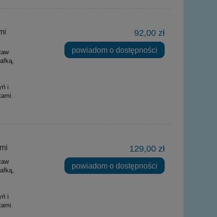
mi
92,00 zł
powiadom o dostępności
taw
afką,
ń i
tami.
mi
129,00 zł
taw
powiadom o dostępności
afką,
ń i
tami.