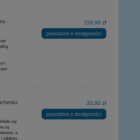
mi -
119,00 zł
powiadom o dostępności
taw
afką,
ń i
tami.
kuchenka
32,00 zł
powiadom o dostępności
kłada się
ne są
wierane, a
 i odgłosy