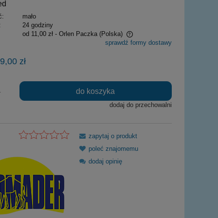
ed
ć:
mało
:
24 godziny
od 11,00 zł
- Orlen Paczka
(Polska)
sprawdź formy dostawy
Cena nie zawiera ewentualnych kosztów
9,00 zł
płatności
do koszyka
.
dodaj do przechowalni
zapytaj o produkt
poleć znajomemu
dodaj opinię