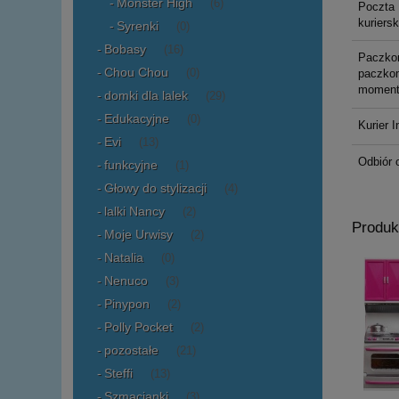
Monster High
(6)
Poczta 
kuriers
Syrenki
(0)
Bobasy
(16)
Paczko
Chou Chou
(0)
paczkom
moment
domki dla lalek
(29)
Edukacyjne
(0)
Kurier I
Evi
(13)
Odbiór 
funkcyjne
(1)
Głowy do stylizacji
(4)
lalki Nancy
(2)
Produk
Moje Urwisy
(2)
Natalia
(0)
Nenuco
(3)
Pinypon
(2)
Polly Pocket
(2)
pozostałe
(21)
Steffi
(13)
Szmacianki
(3)