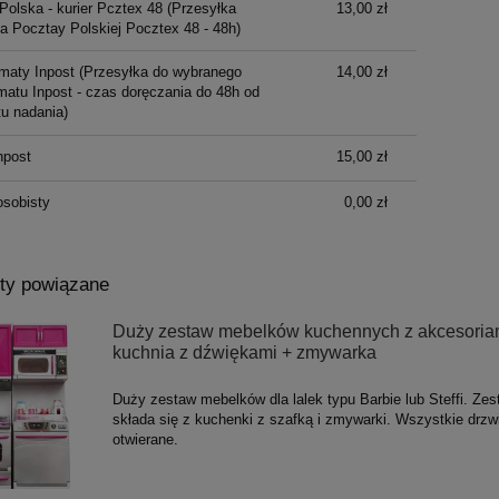
Polska - kurier Pcztex 48
(Przesyłka
13,00 zł
ka Pocztay Polskiej Pocztex 48 - 48h)
maty Inpost
(Przesyłka do wybranego
14,00 zł
atu Inpost - czas doręczania do 48h od
u nadania)
npost
15,00 zł
osobisty
0,00 zł
ty powiązane
Duży zestaw mebelków kuchennych z akcesoriam
kuchnia z dźwiękami + zmywarka
Duży zestaw mebelków dla lalek typu Barbie lub Steffi. Zes
składa się z kuchenki z szafką i zmywarki. Wszystkie drzw
otwierane.