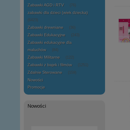
Zabawki AGD i RTV
(76)
zabawki dla dzieci (wiek dziecka)
(6423)
Zabawki drewniane
(36)
Zabawki Edukacyjne
(243)
Zabawki edukacyjne dla
maluchów
(84)
Zabawki Militarne
(122)
Zabawki z bajek i filmów
(1251)
Zdalnie Sterowane
(159)
Nowości
Promocje
Nowości