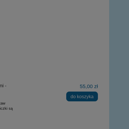
i -
55,00 zł
do koszyka
taw
iczki są