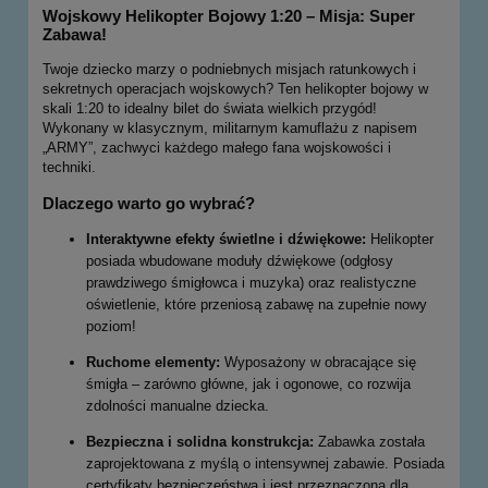
Wojskowy Helikopter Bojowy 1:20 – Misja: Super
Zabawa!
Twoje dziecko marzy o podniebnych misjach ratunkowych i
sekretnych operacjach wojskowych? Ten helikopter bojowy w
skali 1:20 to idealny bilet do świata wielkich przygód!
Wykonany w klasycznym, militarnym kamuflażu z napisem
„ARMY”, zachwyci każdego małego fana wojskowości i
techniki.
Dlaczego warto go wybrać?
Interaktywne efekty świetlne i dźwiękowe:
Helikopter
posiada wbudowane moduły dźwiękowe (odgłosy
prawdziwego śmigłowca i muzyka) oraz realistyczne
oświetlenie, które przeniosą zabawę na zupełnie nowy
poziom!
Ruchome elementy:
Wyposażony w obracające się
śmigła – zarówno główne, jak i ogonowe, co rozwija
zdolności manualne dziecka.
Bezpieczna i solidna konstrukcja:
Zabawka została
zaprojektowana z myślą o intensywnej zabawie. Posiada
certyfikaty bezpieczeństwa i jest przeznaczona dla