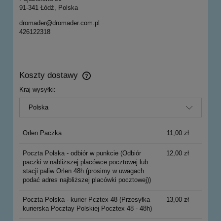
91-341 Łódź, Polska
dromader@dromader.com.pl
426122318
Koszty dostawy
Cena nie zawiera ewentualnych kosztów płatności
Kraj wysyłki:
Orlen Paczka
11,00 zł
Poczta Polska - odbiór w punkcie
(Odbiór
12,00 zł
paczki w nabliższej placówce pocztowej lub
stacji paliw Orlen 48h (prosimy w uwagach
podać adres najbliższej placówki pocztowej))
Poczta Polska - kurier Pcztex 48
(Przesyłka
13,00 zł
kurierska Pocztay Polskiej Pocztex 48 - 48h)