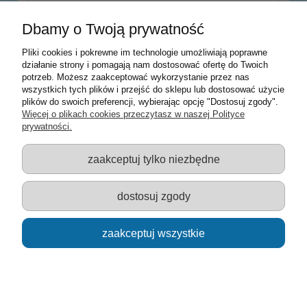
wyślij
Dbamy o Twoją prywatność
Pliki cookies i pokrewne im technologie umożliwiają poprawne
działanie strony i pomagają nam dostosować ofertę do Twoich
potrzeb. Możesz zaakceptować wykorzystanie przez nas
Warunki zakupów
wszystkich tych plików i przejść do sklepu lub dostosować użycie
plików do swoich preferencji, wybierając opcję "Dostosuj zgody".
Moje konto
Więcej o plikach cookies przeczytasz w naszej Polityce
prywatności.
Informacje o sklepie
zaakceptuj tylko niezbędne
Sklep z zabawkami Łódź :: Hurownia zabawek :: Zabawki
edukacyjne :: Zestawy artystyczne :: Zabawki :: samochody Welly
:: Zabawkownia :: zabawki dla dzieci :: Lalki :: Klocki :: Artykuły
dostosuj zgody
szkolne ::
zaakceptuj wszystkie
pokaż pełną wersję strony
Sklep internetowy Shoper.pl