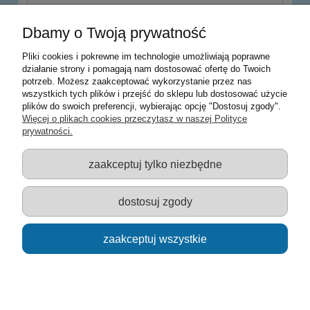
wyślij
Dbamy o Twoją prywatność
Pliki cookies i pokrewne im technologie umożliwiają poprawne
działanie strony i pomagają nam dostosować ofertę do Twoich
potrzeb. Możesz zaakceptować wykorzystanie przez nas
Warunki zakupów
wszystkich tych plików i przejść do sklepu lub dostosować użycie
plików do swoich preferencji, wybierając opcję "Dostosuj zgody".
Moje konto
Więcej o plikach cookies przeczytasz w naszej Polityce
prywatności.
Informacje o sklepie
zaakceptuj tylko niezbędne
Sklep z zabawkami Łódź :: Hurownia zabawek :: Zabawki
edukacyjne :: Zestawy artystyczne :: Zabawki :: samochody Welly
:: Zabawkownia :: zabawki dla dzieci :: Lalki :: Klocki :: Artykuły
dostosuj zgody
szkolne ::
zaakceptuj wszystkie
pokaż pełną wersję strony