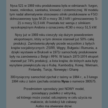
Nysa 521 w 1969 roku produkowana była w odmianach: furgon,
towos, mikrobus, sanitarka, kinowóz i izotermicznej. W modelu
tym nadal alternatywnie stosowano silniki produkowane w FSO:
dolnozaworowy typu M-20 o mocy 38,3 kW i górnozaworowy S-
21 o mocy 51,5 kW. Powstała też wersja z silnikiem
wysokoprężnym Andoria o oznaczeniu 4C90 o mocy 51,5 kW.
Nysy już w 1969 roku cieszyły się dużym powodzeniem
eksportowym, który w tym okresie stanowił już 50% całej
produkcji. Zamówienia płynęły przede wszystkim z byłych
krajów socjalistycznych: ZSRR, Węgry, Bułgaria i Rumunia, a
dzięki wystawie w Brukseli w 1971r samochody produkowane
były na zamówienia z Belgii i RFN. W latach 1973-1974 eksport
stanowił już 74% produkcji, a lista krajów, do których auta były
wysyłane powiększyła się o Kubę, Kambodżę, Koreę, Wietnam,
Finlandię, Turcję, Norwegię i Ghanę.
300-tysięczny samochód zjechał z taśmy w 1984 r., a 3 lutego
1994 roku z taśm zjechała ostatnia
Nysa
o numerze 380575.
Przedmiotem sprzedaży jest NOWY model,
posiadający pudełko z witrynką,
od którego może zostać odczepiony w celu użycia na
makiecie, do kolekcji lub zabawy.
Autko ma otwierane drzwi.