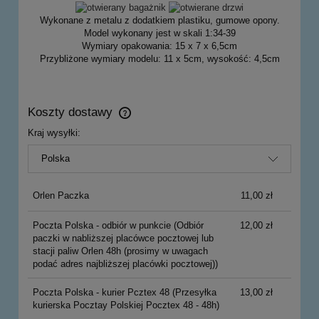
Wykonane z metalu z dodatkiem plastiku, gumowe opony.
Model wykonany jest w skali 1:34-39
Wymiary opakowania: 15 x 7 x 6,5cm
Przybliżone wymiary modelu: 11 x 5cm, wysokość: 4,5cm
Koszty dostawy
Cena nie zawiera ewentualnych kosztów płatności
Kraj wysyłki:
Orlen Paczka
11,00 zł
Poczta Polska - odbiór w punkcie
(Odbiór
12,00 zł
paczki w nabliższej placówce pocztowej lub
stacji paliw Orlen 48h (prosimy w uwagach
podać adres najbliższej placówki pocztowej))
Poczta Polska - kurier Pcztex 48
(Przesyłka
13,00 zł
kurierska Pocztay Polskiej Pocztex 48 - 48h)