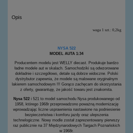
Opis
waga 1 szt.: 0,2kg
NYSA 522
MODEL AUTA 1:34
Producentem modelu jest WELLY diecast. Produkuje bardzo
ładne modele aut w skalach. Samochodziki są odwzorowane
dokładnie i szczegółowo, detale są dobrze widoczne. Polski
dystrybutor zapewnia, że modele są malowane oryginalnym
lakierem samochodowym !!! Gorąco zachęcam do skorzystania
z oferty, gwarantuję, że jakość towaru jest znakomita.
Nysa 522
i 521 to model samochodu Nysa produkowanego od
1958, którego 1968r przeprowadzono poważną modernizację
wprowadzając liczne usprawnienia nastawione na podniesienie
bezpieczeństwa i komforu jazdy oraz ulepszenia
technelogiczne. Nowy modle został zaprezentowany pierwszy
raz publicznie na 37 Międzynarodowych Targach Poznańskich
w 1968r.