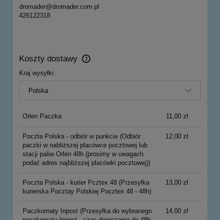
dromader@dromader.com.pl
426122318
Koszty dostawy
Cena nie zawiera ewentualnych kosztów płatności
Kraj wysyłki:
Orlen Paczka
11,00 zł
Poczta Polska - odbiór w punkcie
(Odbiór
12,00 zł
paczki w nabliższej placówce pocztowej lub
stacji paliw Orlen 48h (prosimy w uwagach
podać adres najbliższej placówki pocztowej))
Poczta Polska - kurier Pcztex 48
(Przesyłka
13,00 zł
kurierska Pocztay Polskiej Pocztex 48 - 48h)
Paczkomaty Inpost
(Przesyłka do wybranego
14,00 zł
paczkomatu Inpost - czas doręczania do 48h