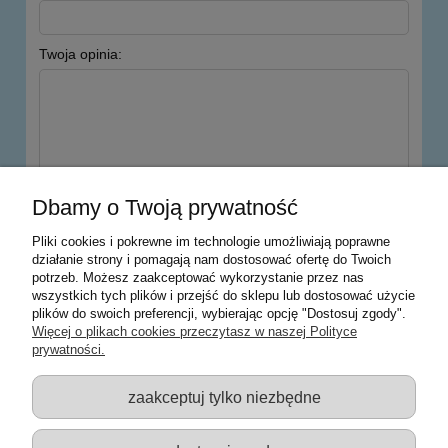
Twoja opinia:
wyślij
Dbamy o Twoją prywatność
Pliki cookies i pokrewne im technologie umożliwiają poprawne
działanie strony i pomagają nam dostosować ofertę do Twoich
potrzeb. Możesz zaakceptować wykorzystanie przez nas
Warunki zakupów
wszystkich tych plików i przejść do sklepu lub dostosować użycie
plików do swoich preferencji, wybierając opcję "Dostosuj zgody".
Moje konto
Więcej o plikach cookies przeczytasz w naszej Polityce
prywatności.
Informacje o sklepie
zaakceptuj tylko niezbędne
Sklep z zabawkami Łódź :: Hurownia zabawek :: Zabawki
edukacyjne :: Zestawy artystyczne :: Zabawki :: samochody Welly
:: Zabawkownia :: zabawki dla dzieci :: Lalki :: Klocki :: Artykuły