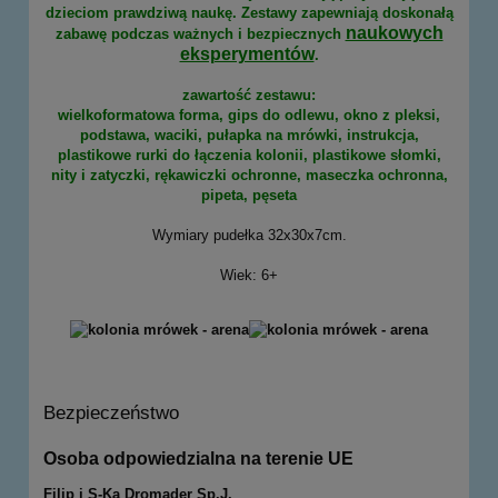
dzieciom prawdziwą naukę. Zestawy zapewniają doskonałą
naukowych
zabawę podczas ważnych i bezpiecznych
eksperymentów
.
zawartość zestawu:
wielkoformatowa forma, gips do odlewu, okno z pleksi,
podstawa, waciki, pułapka na mrówki, instrukcja,
plastikowe rurki do łączenia kolonii, plastikowe słomki,
nity i zatyczki, rękawiczki ochronne, maseczka ochronna,
pipeta, pęseta
Wymiary pudełka 32x30x7cm.
Wiek: 6+
Bezpieczeństwo
Osoba odpowiedzialna na terenie UE
Filip i S-Ka Dromader Sp.J.