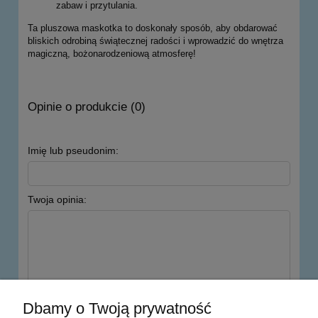
zabaw i przytulania.
Ta pluszowa maskotka to doskonały sposób, aby obdarować
bliskich odrobiną świątecznej radości i wprowadzić do wnętrza
magiczną, bożonarodzeniową atmosferę!
Opinie o produkcie (0)
Imię lub pseudonim:
Twoja opinia:
wyślij
Dbamy o Twoją prywatność