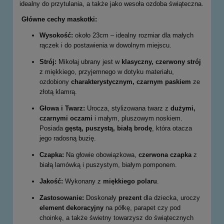
idealny do przytulania, a także jako wesoła ozdoba świąteczna.
Główne cechy maskotki:
Wysokość:
około 23cm – idealny rozmiar dla małych
rączek i do postawienia w dowolnym miejscu.
Strój:
Mikołaj ubrany jest w
klasyczny, czerwony strój
z miękkiego, przyjemnego w dotyku materiału,
ozdobiony
charakterystycznym, czarnym paskiem
ze
złotą klamrą.
Głowa i Twarz:
Urocza, stylizowana twarz z
dużymi,
czarnymi oczami
i małym, pluszowym noskiem.
Posiada
gęstą, puszystą, białą brodę
, która otacza
jego radosną buzię.
Czapka:
Na głowie obowiązkowa,
czerwona czapka
z
białą lamówką i puszystym, białym pomponem.
Jakość:
Wykonany z
miękkiego polaru
.
Zastosowanie:
Doskonały
prezent
dla dziecka, uroczy
element dekoracyjny
na półkę, parapet czy pod
choinkę, a także świetny towarzysz do świątecznych