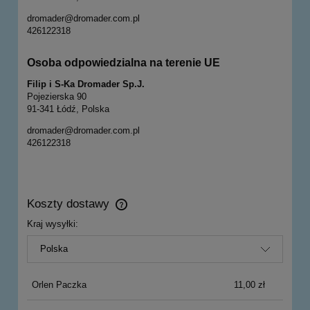
dromader@dromader.com.pl
426122318
Osoba odpowiedzialna na terenie UE
Filip i S-Ka Dromader Sp.J.
Pojezierska 90
91-341 Łódź, Polska
dromader@dromader.com.pl
426122318
Koszty dostawy
Cena nie zawiera ewentualnych kosztów płatności
Kraj wysyłki:
Orlen Paczka
11,00 zł