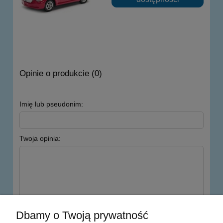
Opinie o produkcie (0)
Imię lub pseudonim:
Twoja opinia:
wyślij
Dbamy o Twoją prywatność