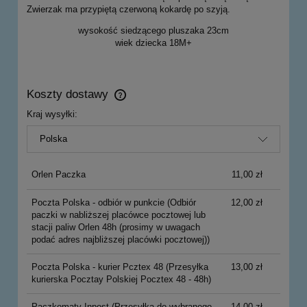
Zwierzak ma przypiętą czerwoną kokardę po szyją.
wysokość siedzącego pluszaka 23cm
wiek dziecka 18M+
Koszty dostawy
Cena nie zawiera ewentualnych kosztów płatności
Kraj wysyłki:
Orlen Paczka
11,00 zł
Poczta Polska - odbiór w punkcie
(Odbiór
12,00 zł
paczki w nabliższej placówce pocztowej lub
stacji paliw Orlen 48h (prosimy w uwagach
podać adres najbliższej placówki pocztowej))
Poczta Polska - kurier Pcztex 48
(Przesyłka
13,00 zł
kurierska Pocztay Polskiej Pocztex 48 - 48h)
Paczkomaty Inpost
(Przesyłka do wybranego
14,00 zł