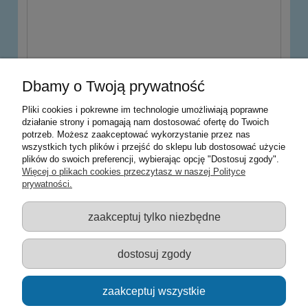
wyślij
Dbamy o Twoją prywatność
Pliki cookies i pokrewne im technologie umożliwiają poprawne
działanie strony i pomagają nam dostosować ofertę do Twoich
potrzeb. Możesz zaakceptować wykorzystanie przez nas
Warunki zakupów
wszystkich tych plików i przejść do sklepu lub dostosować użycie
plików do swoich preferencji, wybierając opcję "Dostosuj zgody".
Moje konto
Więcej o plikach cookies przeczytasz w naszej Polityce
prywatności.
Informacje o sklepie
zaakceptuj tylko niezbędne
Sklep z zabawkami Łódź :: Hurownia zabawek :: Zabawki
edukacyjne :: Zestawy artystyczne :: Zabawki :: samochody Welly
:: Zabawkownia :: zabawki dla dzieci :: Lalki :: Klocki :: Artykuły
dostosuj zgody
szkolne ::
zaakceptuj wszystkie