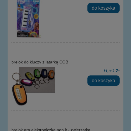
do koszyka
brelok do kluczy z latarką COB
6,50 zł
do koszyka
brelok gra elektroniczka pop it - zwierzątka