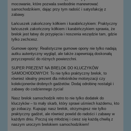
mocowanie, które pozwala swobodnie manewrować
samochodzikiem, dając przy tym radość i satysfakcję z
zabawy.
Łańcuszek zakończony kółkiem i karabińczykiem: Praktyczny
łańcuszek zakończony kółkiem i karabińczykiem sprawia, że
brelok jest łatwy do przypięcia i noszenia wszędzie tam, gdzie
tylko zechcesz.
Gumowe opony: Realistyczne gumowe opony nie tylko nadają
autku autentyczny wygląd, ale także zapewniają doskonałą
przyczepność do różnych powierzchni.
SUPER PREZENT NA BRELOK DO KLUCZYKÓW
SAMOCHODOWYCH: To nie tylko praktyczny brelok, to
również idealny prezent dla miłośników motoryzacji czy
kolekcjonerów drobnych gadżetów. Dodaj odrobinę nostalgii i
zabawy do codziennego życia!
Nasz brelok samochodzik retro to nie tylko dodatek do
kluczyków – to mały skarb, który sprawi uśmiech każdemu, kto
go zobaczy. Kupując nasz brelok, otrzymujesz nie tylko
praktyczny gadżet, ale również powód do radości i zabawy w
każdym dniu. Poczuj się młodziej i ciesz się każdą chwilą z
naszym uroczym brelokiem samochodzikiem!