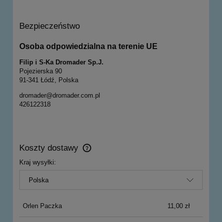
Bezpieczeństwo
Osoba odpowiedzialna na terenie UE
Filip i S-Ka Dromader Sp.J.
Pojezierska 90
91-341 Łódź, Polska
dromader@dromader.com.pl
426122318
Koszty dostawy
Cena nie zawiera ewentualnych kosztów płatności
Kraj wysyłki:
Orlen Paczka
11,00 zł