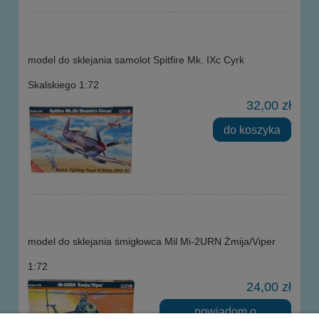
model do sklejania samolot Spitfire Mk. IXc Cyrk
Skalskiego 1:72
32,00 zł
do koszyka
model do sklejania śmigłowca Mil Mi-2URN Żmija/Viper
1:72
24,00 zł
powiadom o