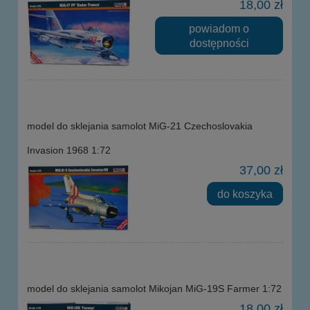
18,00 zł
powiadom o
dostępności
model do sklejania samolot MiG-21 Czechoslovakia
Invasion 1968 1:72
37,00 zł
do koszyka
model do sklejania samolot Mikojan MiG-19S Farmer 1:72
18,00 zł