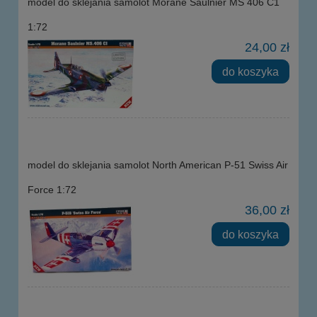
model do sklejania samolot Morane Saulnier MS 406 C1
1:72
24,00 zł
do koszyka
model do sklejania samolot North American P-51 Swiss Air
Force 1:72
36,00 zł
do koszyka