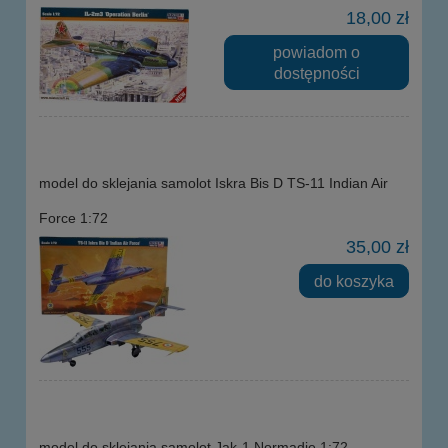
18,00 zł
powiadom o
dostępności
model do sklejania samolot Iskra Bis D TS-11 Indian Air
Force 1:72
35,00 zł
do koszyka
model do sklejania samolot Jak-1 Normadie 1:72