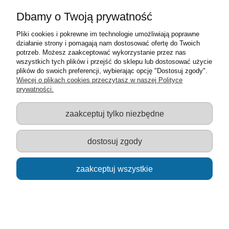
dostępności
Dbamy o Twoją prywatność
Pliki cookies i pokrewne im technologie umożliwiają poprawne
działanie strony i pomagają nam dostosować ofertę do Twoich
potrzeb. Możesz zaakceptować wykorzystanie przez nas
model do sklejania helikopter UH-1H/D Iroquois 1:72
wszystkich tych plików i przejść do sklepu lub dostosować użycie
plików do swoich preferencji, wybierając opcję "Dostosuj zgody".
24,00 zł
Więcej o plikach cookies przeczytasz w naszej Polityce
prywatności.
do koszyka
zaakceptuj tylko niezbędne
dostosuj zgody
zaakceptuj wszystkie
model do sklejania samolot F-16C-25 Viper 1:72
40,00 zł
do koszyka