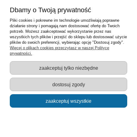
do koszyka
Dbamy o Twoją prywatność
Pliki cookies i pokrewne im technologie umożliwiają poprawne
działanie strony i pomagają nam dostosować ofertę do Twoich
potrzeb. Możesz zaakceptować wykorzystanie przez nas
wszystkich tych plików i przejść do sklepu lub dostosować użycie
plików do swoich preferencji, wybierając opcję "Dostosuj zgody".
Więcej o plikach cookies przeczytasz w naszej Polityce
Opinie o produkcie (0)
prywatności.
Imię lub pseudonim:
zaakceptuj tylko niezbędne
dostosuj zgody
Twoja opinia:
zaakceptuj wszystkie
wyślij