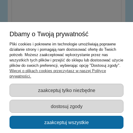
wyślij
Dbamy o Twoją prywatność
Pliki cookies i pokrewne im technologie umożliwiają poprawne
działanie strony i pomagają nam dostosować ofertę do Twoich
potrzeb. Możesz zaakceptować wykorzystanie przez nas
Warunki zakupów
wszystkich tych plików i przejść do sklepu lub dostosować użycie
plików do swoich preferencji, wybierając opcję "Dostosuj zgody".
Moje konto
Więcej o plikach cookies przeczytasz w naszej Polityce
prywatności.
Informacje o sklepie
zaakceptuj tylko niezbędne
Sklep z zabawkami Łódź :: Hurownia zabawek :: Zabawki
edukacyjne :: Zestawy artystyczne :: Zabawki :: samochody Welly
:: Zabawkownia :: zabawki dla dzieci :: Lalki :: Klocki :: Artykuły
dostosuj zgody
szkolne ::
zaakceptuj wszystkie