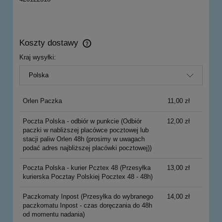
Koszty dostawy
Cena nie zawiera ewentualnych kosztów płatności
Kraj wysyłki:
Orlen Paczka
11,00 zł
Poczta Polska - odbiór w punkcie
(Odbiór
12,00 zł
paczki w nabliższej placówce pocztowej lub
stacji paliw Orlen 48h (prosimy w uwagach
podać adres najbliższej placówki pocztowej))
Poczta Polska - kurier Pcztex 48
(Przesyłka
13,00 zł
kurierska Pocztay Polskiej Pocztex 48 - 48h)
Paczkomaty Inpost
(Przesyłka do wybranego
14,00 zł
paczkomatu Inpost - czas doręczania do 48h
od momentu nadania)