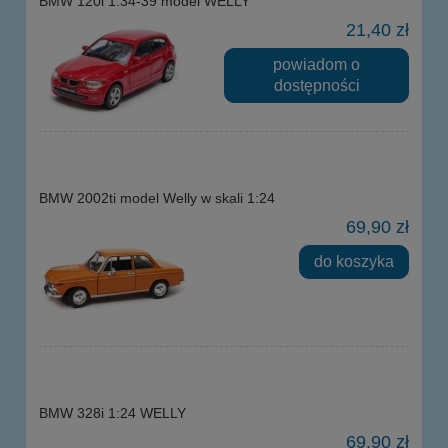
BMW 120i 1:34-39 model WELLY
21,40 zł
powiadom o
dostępności
BMW 2002ti model Welly w skali 1:24
69,90 zł
do koszyka
BMW 328i 1:24 WELLY
69,90 zł