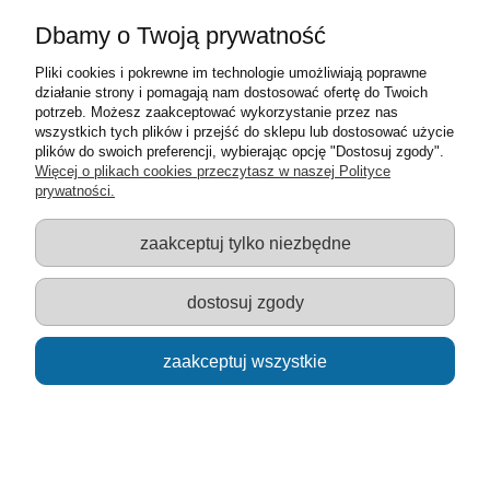
Dbamy o Twoją prywatność
Trefl puzzle 3w1 policja, pogotowie i straż pożarna 20 36 i
50 elementów 34836
Pliki cookies i pokrewne im technologie umożliwiają poprawne
działanie strony i pomagają nam dostosować ofertę do Twoich
18,00 zł
potrzeb. Możesz zaakceptować wykorzystanie przez nas
wszystkich tych plików i przejść do sklepu lub dostosować użycie
powiadom o
plików do swoich preferencji, wybierając opcję "Dostosuj zgody".
dostępności
Więcej o plikach cookies przeczytasz w naszej Polityce
prywatności.
zaakceptuj tylko niezbędne
dostosuj zgody
Alfa Sportwagon 159 carabinieri - model Welly skala 1:43
zaakceptuj wszystkie
15,00 zł
powiadom o
dostępności