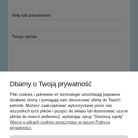
Imię lub pseudonim:
Twoja opinia:
wyślij
Dbamy o Twoją prywatność
Pliki cookies i pokrewne im technologie umożliwiają poprawne
działanie strony i pomagają nam dostosować ofertę do Twoich
potrzeb. Możesz zaakceptować wykorzystanie przez nas
Warunki zakupów
wszystkich tych plików i przejść do sklepu lub dostosować użycie
plików do swoich preferencji, wybierając opcję "Dostosuj zgody".
Moje konto
Więcej o plikach cookies przeczytasz w naszej Polityce
prywatności.
Informacje o sklepie