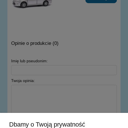
Opinie o produkcie (0)
Imię lub pseudonim:
Twoja opinia:
wyślij
Dbamy o Twoją prywatność