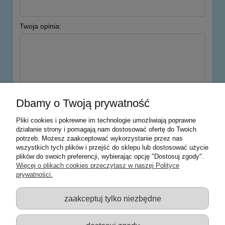
Twoja opinia:
wyślij
Dbamy o Twoją prywatność
Pliki cookies i pokrewne im technologie umożliwiają poprawne
działanie strony i pomagają nam dostosować ofertę do Twoich
potrzeb. Możesz zaakceptować wykorzystanie przez nas
Warunki zakupów
wszystkich tych plików i przejść do sklepu lub dostosować użycie
plików do swoich preferencji, wybierając opcję "Dostosuj zgody".
Moje konto
Więcej o plikach cookies przeczytasz w naszej Polityce
prywatności.
Informacje o sklepie
zaakceptuj tylko niezbędne
Sklep z zabawkami Łódź :: Hurownia zabawek :: Zabawki
edukacyjne :: Zestawy artystyczne :: Zabawki :: samochody Welly
:: Zabawkownia :: zabawki dla dzieci :: Lalki :: Klocki :: Artykuły