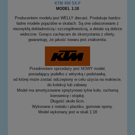
KTM 450 SX-F
MODEL 1:18
Producentem modelu jest WELLY diecast. Produkuje bardzo
ładne modele pojazdów w skalach. Są one odwzorowane z
niezwykłą dokładnością i szczegółowością, a detale są dobrze
widoczne. Gorąco zachęcam do skorzystania z oferty,
gwarantuję, że jakość towaru jest znakomita.
Przedmiotem sprzedaży jest NOWY model,
posiadający pudełko z witrynką i podstawkę,
od której może zostać odczepiony w celu użycia na makiecie,
do kolekcji lub zabawy.
Model ma amortyzowane sprężynowo tylne koło, ruchomą
kierownicę i stopkę.
Długość około 6cm.
Wykonane z metalu i plastiku, gumowe opony.
Model wykonany jest w skali 1:18