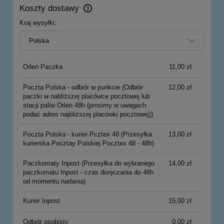
Koszty dostawy
Cena nie zawiera ewentualnych kosztów płatności
Kraj wysyłki:
Orlen Paczka
11,00 zł
Poczta Polska - odbiór w punkcie
(Odbiór
12,00 zł
paczki w nabliższej placówce pocztowej lub
stacji paliw Orlen 48h (prosimy w uwagach
podać adres najbliższej placówki pocztowej))
Poczta Polska - kurier Pcztex 48
(Przesyłka
13,00 zł
kurierska Pocztay Polskiej Pocztex 48 - 48h)
Paczkomaty Inpost
(Przesyłka do wybranego
14,00 zł
paczkomatu Inpost - czas doręczania do 48h
od momentu nadania)
Kurier Inpost
15,00 zł
Odbiór osobisty
0,00 zł