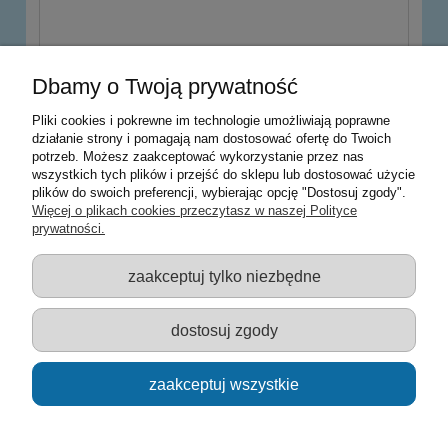
wyślij
Dbamy o Twoją prywatność
Pliki cookies i pokrewne im technologie umożliwiają poprawne
działanie strony i pomagają nam dostosować ofertę do Twoich
potrzeb. Możesz zaakceptować wykorzystanie przez nas
Warunki zakupów
wszystkich tych plików i przejść do sklepu lub dostosować użycie
plików do swoich preferencji, wybierając opcję "Dostosuj zgody".
Moje konto
Więcej o plikach cookies przeczytasz w naszej Polityce
prywatności.
Informacje o sklepie
zaakceptuj tylko niezbędne
Sklep z zabawkami Łódź :: Hurownia zabawek :: Zabawki
edukacyjne :: Zestawy artystyczne :: Zabawki :: samochody Welly
:: Zabawkownia :: zabawki dla dzieci :: Lalki :: Klocki :: Artykuły
dostosuj zgody
szkolne ::
zaakceptuj wszystkie