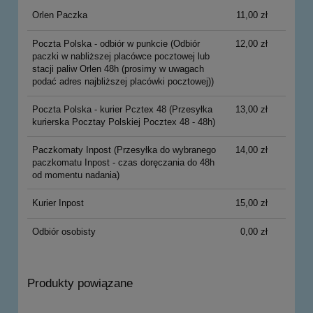
Orlen Paczka
11,00 zł
Poczta Polska - odbiór w punkcie
(Odbiór
12,00 zł
paczki w nabliższej placówce pocztowej lub
stacji paliw Orlen 48h (prosimy w uwagach
podać adres najbliższej placówki pocztowej))
Poczta Polska - kurier Pcztex 48
(Przesyłka
13,00 zł
kurierska Pocztay Polskiej Pocztex 48 - 48h)
Paczkomaty Inpost
(Przesyłka do wybranego
14,00 zł
paczkomatu Inpost - czas doręczania do 48h
od momentu nadania)
Kurier Inpost
15,00 zł
Odbiór osobisty
0,00 zł
Produkty powiązane