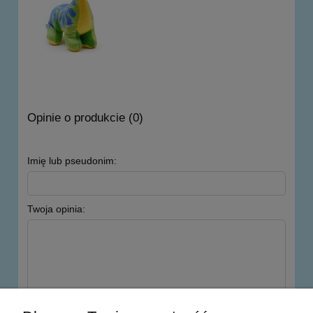
Opinie o produkcie (0)
Imię lub pseudonim:
Twoja opinia:
wyślij