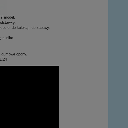
Y model,
podstawkę,
iecie, do kolekcji lub zabawy.
 silnika.
, gumowe opony.
1:24