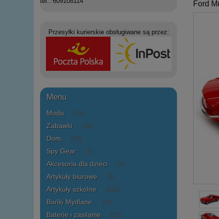
tel.: 609108114
Ford M
Przesyłki kurierskie obsługiwane są przez:
Menu
Moda
(15)
Zabawki
(39)
Dom
(32)
Spy Gear
(1)
Akcesoria dla dzieci
(4)
Artykuły biurowe
(0)
Artykuły szkolne
(526)
Bańki Mydlane
(41)
Baterie i zasilanie
(13)