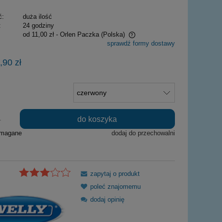
ć:
duża ilość
:
24 godziny
od 11,00 zł
- Orlen Paczka
(Polska)
sprawdź formy dostawy
Cena nie zawiera ewentualnych kosztów
,90 zł
płatności
do koszyka
.
ymagane
dodaj do przechowalni
zapytaj o produkt
poleć znajomemu
dodaj opinię