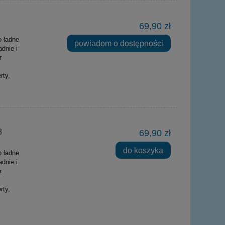
69,90 zł
o ładne
powiadom o dostępności
dnie i
r
rty,
8
69,90 zł
do koszyka
o ładne
dnie i
r
rty,