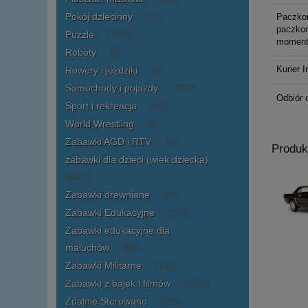
Pokój dziecinny
Paczko
(23)
paczkom
Puzzle
(1020)
moment
Roboty
(8)
Kurier I
Rowery i jeździki
(4)
Samochody i pojazdy
(2377)
Odbiór 
Sport i rekreacja
(56)
World Wrestling
(3)
Zabawki AGD i RTV
(76)
Produk
zabawki dla dzieci (wiek dziecka)
(6423)
Zabawki drewniane
(38)
Zabawki Edukacyjne
(243)
Zabawki edukacyjne dla
maluchów
(84)
Zabawki Militarne
(122)
Zabawki z bajek i filmów
(1251)
Zdalnie Sterowane
(159)