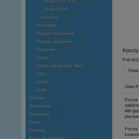
skala 1:60 - 1:87
(175)
skala 1:100
(7)
samoloty
(6)
MotorMax
(7)
Pojazdy budowlane
(1)
Pojazdy wojskowe
(4)
Pozostałe
Koszt
(23)
Rastar
(0)
Kraj wysy
Revell easykit Star Wars
(12)
SIKU
(21)
Solido
(0)
Orlen P
Statki
(14)
Muzyka
(46)
Poczta 
nabliższ
Nakręcane
(13)
48h (pr
Ogrodowe
(95)
placówk
Party
(1)
Poczta 
Plastyka
(397)
kuriers
Pluszaki, maskotki
(602)