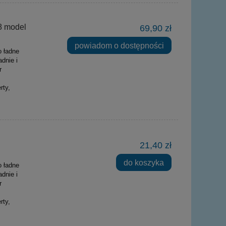
8 model
69,90 zł
powiadom o dostępności
o ładne
dnie i
r
rty,
21,40 zł
do koszyka
o ładne
dnie i
r
rty,