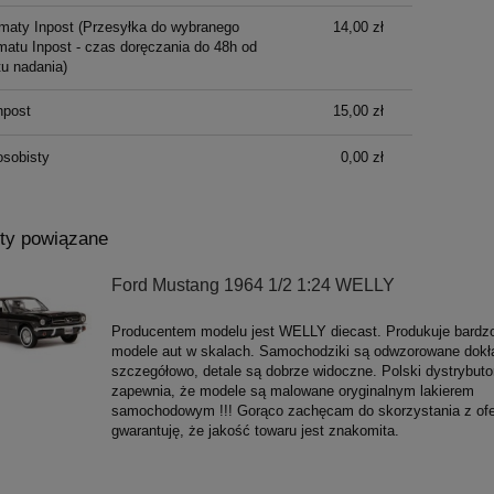
maty Inpost
(Przesyłka do wybranego
14,00 zł
atu Inpost - czas doręczania do 48h od
u nadania)
npost
15,00 zł
osobisty
0,00 zł
ty powiązane
Ford Mustang 1964 1/2 1:24 WELLY
Producentem modelu jest WELLY diecast. Produkuje bardz
modele aut w skalach. Samochodziki są odwzorowane dokła
szczegółowo, detale są dobrze widoczne. Polski dystrybuto
zapewnia, że modele są malowane oryginalnym lakierem
samochodowym !!! Gorąco zachęcam do skorzystania z ofe
gwarantuję, że jakość towaru jest znakomita.