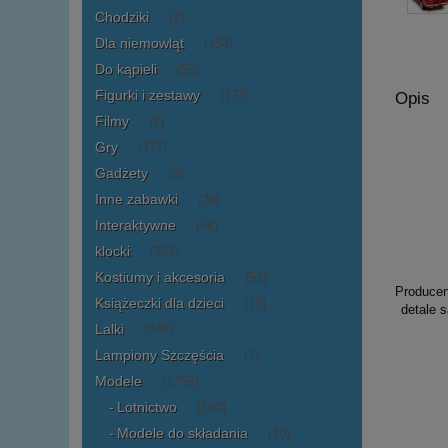
Chodziki
(2)
Dla niemowląt
(154)
Do kąpieli
(55)
Figurki i zestawy
Opis
(173)
Filmy
(1)
Gry
(477)
Gadżety
(8)
Inne zabawki
(36)
Interaktywne
(66)
klocki
(323)
Kostiumy i akcesoria
(53)
Producen
Książeczki dla dzieci
(13)
detale 
Lalki
(349)
Lampiony Szczęścia
(2)
Modele
(1756)
Lotnictwo
(150)
Modele do składania
(10)