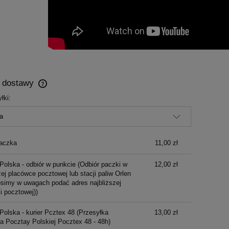
y dostawy
łki:
Cena nie zawiera ewentualnych kosztów
płatności
aczka
11,00 zł
Polska - odbiór w punkcie
(Odbiór paczki w
12,00 zł
ej placówce pocztowej lub stacji paliw Orlen
osimy w uwagach podać adres najbliższej
i pocztowej))
Polska - kurier Pcztex 48
(Przesyłka
13,00 zł
ka Pocztay Polskiej Pocztex 48 - 48h)