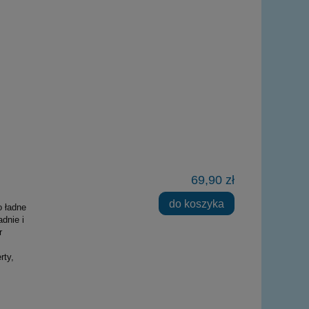
69,90 zł
do koszyka
o ładne
dnie i
r
rty,