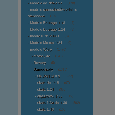
Modele do sklejania
(178)
modele samochodów zdalnie
sterowane
(19)
Modele Bburago 1:18
(4)
Modele Bburago 1:24
(3)
modle KINSMART
(34)
Modele Maisto 1:24
(0)
modele Welly
(1470)
Motocykle
(141)
Rowery
(5)
Samochody
(1318)
URBAN SPIRIT
(32)
skale do 1:18
(67)
skala 1:24
(353)
ciężarówki 1:32
(19)
skala 1:34 do 1:39
(592)
skala 1:43
(100)