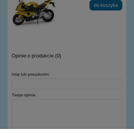
do koszyka
Opinie o produkcie (0)
Imię lub pseudonim:
Twoja opinia: