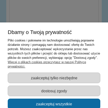
wyślij
Dbamy o Twoją prywatność
Pliki cookies i pokrewne im technologie umożliwiają poprawne
działanie strony i pomagają nam dostosować ofertę do Twoich
potrzeb. Możesz zaakceptować wykorzystanie przez nas
Warunki zakupów
wszystkich tych plików i przejść do sklepu lub dostosować użycie
plików do swoich preferencji, wybierając opcję "Dostosuj zgody".
Moje konto
Więcej o plikach cookies przeczytasz w naszej Polityce
prywatności.
Informacje o sklepie
zaakceptuj tylko niezbędne
Sklep z zabawkami Łódź :: Hurownia zabawek :: Zabawki
edukacyjne :: Zestawy artystyczne :: Zabawki :: samochody Welly
:: Zabawkownia :: zabawki dla dzieci :: Lalki :: Klocki :: Artykuły
dostosuj zgody
szkolne ::
zaakceptuj wszystkie