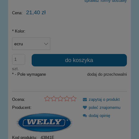
sprawdź formy dostawy
Cena nie zawiera ewentualnych kosztów płatności
21,40 zł
Cena:
*
Kolor:
do koszyka
szt.
*
- Pole wymagane
dodaj do przechowalni
Ocena:
zapytaj o produkt
Producent:
poleć znajomemu
dodaj opinię
Kod produktu:
43841E